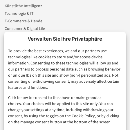
Künstliche Intelligenz
Technologie & IT
E-Commerce & Handel
Consumer & Digital Life
Marketing
Verwalten Sie Ihre Privatsphäre
Finanzen & FinTech
To provide the best experiences, we and our partners use
Business & Karriere
technologies like cookies to store and/or access device
Sicherheit & Recht
information. Consenting to these technologies will allow us and
Digitalisierung
our partners to process personal data such as browsing behavior
Marketing
or unique IDs on this site and show (non-) personalized ads. Not
consenting or withdrawing consent, may adversely affect certain
features and functions.
Magazin
Click below to consent to the above or make granular
Unsere Redaktion
choices. Your choices will be applied to this site only. You can
Werbeformate & Media Kit
change your settings at any time, including withdrawing your
consent, by using the toggles on the Cookie Policy, or by clicking
Rechtliches
on the manage consent button at the bottom of the screen.