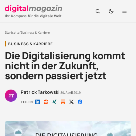
Ihr Kompass für die digitale Welt.
Startseite
/
Business & Karriere
BUSINESS & KARRIERE
Die Digitalisierung kommt
nicht in der Zukunft,
sondern passiert jetzt
Patrick Tarkowski
·
30. April 2019
PT
TEILEN
Auf
Auf
Auf
Auf
Auf
LinkedIn
Reddit
Xing
X
Facebook
teilen
teilen
teilen
teilen
teilen