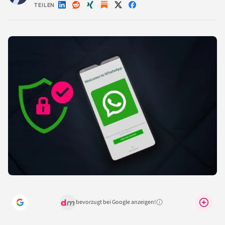
TEILEN
Auf
Auf
Auf
Auf
Auf
LinkedIn
Reddit
Xing
X
Facebook
teilen
teilen
teilen
teilen
teilen
bevorzugt bei Google anzeigen!
Warum lohnt sich das?