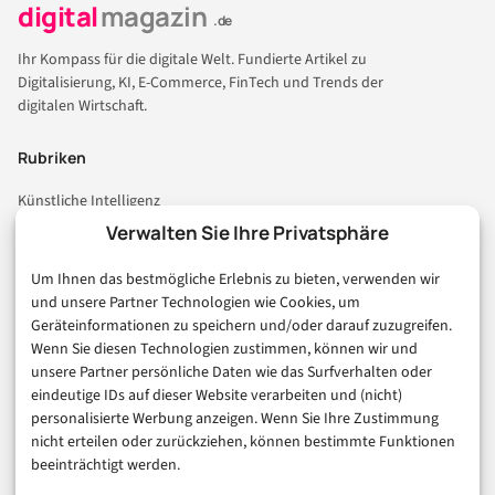
digital
magazin
.de
Ihr Kompass für die digitale Welt. Fundierte Artikel zu
Digitalisierung, KI, E-Commerce, FinTech und Trends der
digitalen Wirtschaft.
Rubriken
Künstliche Intelligenz
Technologie & IT
Verwalten Sie Ihre Privatsphäre
E-Commerce & Handel
Um Ihnen das bestmögliche Erlebnis zu bieten, verwenden wir
Consumer & Digital Life
und unsere Partner Technologien wie Cookies, um
Marketing
Geräteinformationen zu speichern und/oder darauf zuzugreifen.
Finanzen & FinTech
Wenn Sie diesen Technologien zustimmen, können wir und
unsere Partner persönliche Daten wie das Surfverhalten oder
Business & Karriere
eindeutige IDs auf dieser Website verarbeiten und (nicht)
Sicherheit & Recht
personalisierte Werbung anzeigen. Wenn Sie Ihre Zustimmung
Digitalisierung
nicht erteilen oder zurückziehen, können bestimmte Funktionen
Marketing
beeinträchtigt werden.