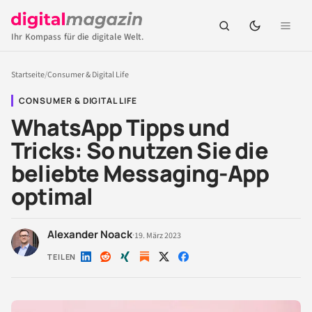
Ihr Kompass für die digitale Welt.
Startseite
/
Consumer & Digital Life
CONSUMER & DIGITAL LIFE
WhatsApp Tipps und
Tricks: So nutzen Sie die
beliebte Messaging-App
optimal
Alexander Noack
·
19. März 2023
TEILEN
Auf
Auf
Auf
Auf
Auf
LinkedIn
Reddit
Xing
X
Facebook
teilen
teilen
teilen
teilen
teilen