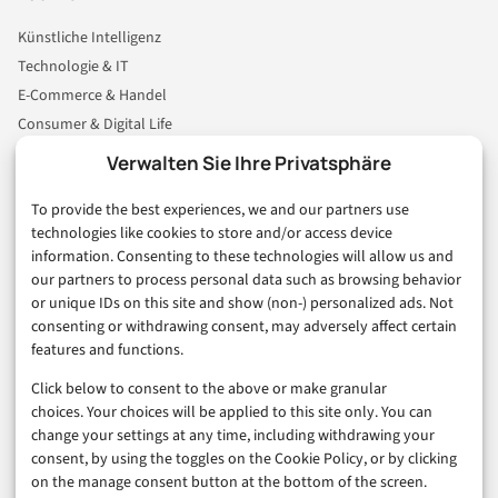
Künstliche Intelligenz
Technologie & IT
E-Commerce & Handel
Consumer & Digital Life
Marketing
Verwalten Sie Ihre Privatsphäre
Finanzen & FinTech
To provide the best experiences, we and our partners use
Business & Karriere
technologies like cookies to store and/or access device
Sicherheit & Recht
information. Consenting to these technologies will allow us and
Digitalisierung
our partners to process personal data such as browsing behavior
Marketing
or unique IDs on this site and show (non-) personalized ads. Not
consenting or withdrawing consent, may adversely affect certain
features and functions.
Magazin
Click below to consent to the above or make granular
Unsere Redaktion
choices. Your choices will be applied to this site only. You can
Werbeformate & Media Kit
change your settings at any time, including withdrawing your
consent, by using the toggles on the Cookie Policy, or by clicking
Rechtliches
on the manage consent button at the bottom of the screen.