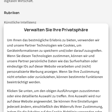
digitalen Wirtschaft.
Rubriken
Künstliche Intelligenz
Technologie & IT
Verwalten Sie Ihre Privatsphäre
E-Commerce & Handel
Um Ihnen das bestmögliche Erlebnis zu bieten, verwenden wir
Consumer & Digital Life
und unsere Partner Technologien wie Cookies, um
Marketing
Geräteinformationen zu speichern und/oder darauf zuzugreifen.
Finanzen & FinTech
Wenn Sie diesen Technologien zustimmen, können wir und
unsere Partner persönliche Daten wie das Surfverhalten oder
Business & Karriere
eindeutige IDs auf dieser Website verarbeiten und (nicht)
Sicherheit & Recht
personalisierte Werbung anzeigen. Wenn Sie Ihre Zustimmung
Digitalisierung
nicht erteilen oder zurückziehen, können bestimmte Funktionen
Marketing
beeinträchtigt werden.
Klicken Sie unten, um den obigen Ausführungen zuzustimmen
Magazin
oder eine detaillierte Auswahl zu treffen. Ihre Auswahl wird nur
auf diese Website angewendet. Sie können Ihre Einstellungen
Unsere Redaktion
jederzeit ändern, einschließlich des Widerrufs Ihrer Zustimmung,
Werbeformate & Media Kit