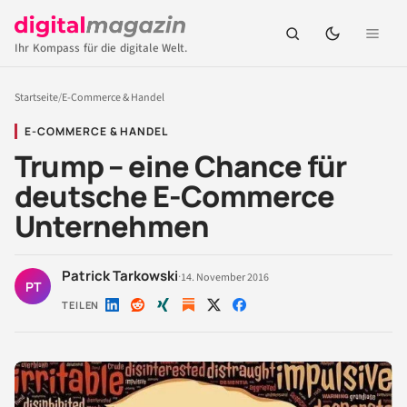
Ihr Kompass für die digitale Welt.
Startseite
/
E-Commerce & Handel
E-COMMERCE & HANDEL
Trump – eine Chance für
deutsche E-Commerce
Unternehmen
Patrick Tarkowski
·
14. November 2016
PT
TEILEN
Auf
Auf
Auf
Auf
Auf
LinkedIn
Reddit
Xing
X
Facebook
teilen
teilen
teilen
teilen
teilen