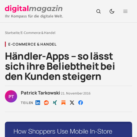
Ihr Kompass für die digitale Welt.
Startseite
/
E-Commerce & Handel
E-COMMERCE & HANDEL
Händler-Apps – so lässt
sich ihre Beliebtheit bei
den Kunden steigern
Patrick Tarkowski
·
21. November 2016
PT
TEILEN
Auf
Auf
Auf
Auf
Auf
LinkedIn
Reddit
Xing
X
Facebook
teilen
teilen
teilen
teilen
teilen