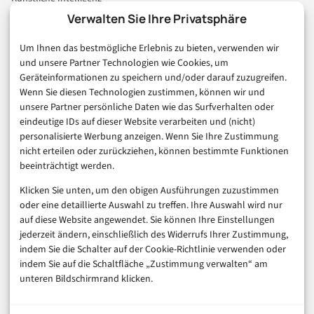
Technologie & IT
Verwalten Sie Ihre Privatsphäre
E-Commerce & Handel
Um Ihnen das bestmögliche Erlebnis zu bieten, verwenden wir
Consumer & Digital Life
und unsere Partner Technologien wie Cookies, um
Marketing
Geräteinformationen zu speichern und/oder darauf zuzugreifen.
Finanzen & FinTech
Wenn Sie diesen Technologien zustimmen, können wir und
unsere Partner persönliche Daten wie das Surfverhalten oder
Business & Karriere
eindeutige IDs auf dieser Website verarbeiten und (nicht)
Sicherheit & Recht
personalisierte Werbung anzeigen. Wenn Sie Ihre Zustimmung
Digitalisierung
nicht erteilen oder zurückziehen, können bestimmte Funktionen
Marketing
beeinträchtigt werden.
Klicken Sie unten, um den obigen Ausführungen zuzustimmen
Magazin
oder eine detaillierte Auswahl zu treffen. Ihre Auswahl wird nur
auf diese Website angewendet. Sie können Ihre Einstellungen
Unsere Redaktion
jederzeit ändern, einschließlich des Widerrufs Ihrer Zustimmung,
Werbeformate & Media Kit
indem Sie die Schalter auf der Cookie-Richtlinie verwenden oder
indem Sie auf die Schaltfläche „Zustimmung verwalten“ am
Rechtliches
unteren Bildschirmrand klicken.
Impressum