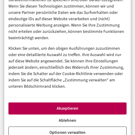
Geräteinformationen zu speichern und/oder darauf zuzugreifen.
Finanzen & FinTech
Wenn Sie diesen Technologien zustimmen, können wir und
unsere Partner persönliche Daten wie das Surfverhalten oder
Business & Karriere
eindeutige IDs auf dieser Website verarbeiten und (nicht)
Sicherheit & Recht
personalisierte Werbung anzeigen. Wenn Sie Ihre Zustimmung
Digitalisierung
nicht erteilen oder zurückziehen, können bestimmte Funktionen
Marketing
beeinträchtigt werden.
Klicken Sie unten, um den obigen Ausführungen zuzustimmen
Magazin
oder eine detaillierte Auswahl zu treffen. Ihre Auswahl wird nur
auf diese Website angewendet. Sie können Ihre Einstellungen
Unsere Redaktion
jederzeit ändern, einschließlich des Widerrufs Ihrer Zustimmung,
Werbeformate & Media Kit
indem Sie die Schalter auf der Cookie-Richtlinie verwenden oder
indem Sie auf die Schaltfläche „Zustimmung verwalten“ am
Rechtliches
unteren Bildschirmrand klicken.
Impressum
Datenschutzerklärung (EU)
Akzeptieren
Cookie-Richtlinie (EU)
Haftungsausschluss
Ablehnen
Optionen verwalten