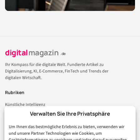
digital
magazin
.de
Ihr Kompass für die digitale Welt. Fundierte Artikel zu
Digitalisierung, KI, E-Commerce, FinTech und Trends der
digitalen Wirtschaft.
Rubriken
Künstliche Intelligenz
Technologie & IT
Verwalten Sie Ihre Privatsphäre
E-Commerce & Handel
Um Ihnen das bestmögliche Erlebnis zu bieten, verwenden wir
Consumer & Digital Life
und unsere Partner Technologien wie Cookies, um
Marketing