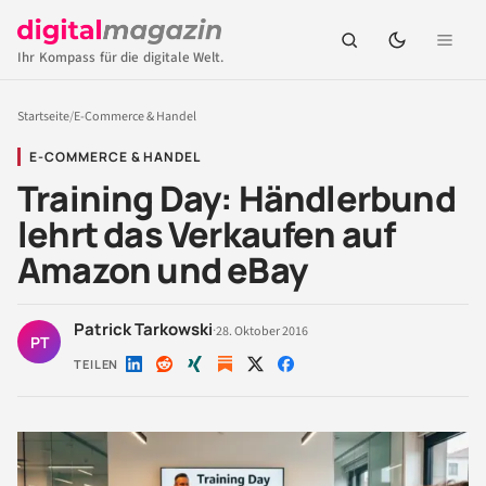
Ihr Kompass für die digitale Welt.
Startseite
/
E-Commerce & Handel
E-COMMERCE & HANDEL
Training Day: Händlerbund
lehrt das Verkaufen auf
Amazon und eBay
Patrick Tarkowski
·
28. Oktober 2016
PT
TEILEN
Auf
Auf
Auf
Auf
Auf
LinkedIn
Reddit
Xing
X
Facebook
teilen
teilen
teilen
teilen
teilen