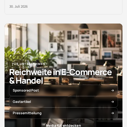
30. Juli 2026
FÜR UNTERNEHMEN
Reichweite in E-Commerce
& Handel
Sponsored Post
Gastartikel
Pressemitteilung
Media Kit entdecken