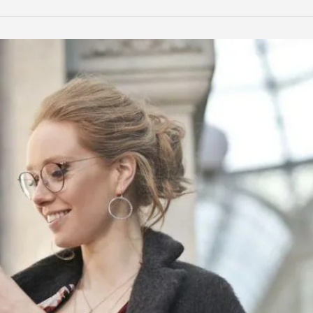
LinkedIn
Reddit
Xing
teilen
teilen
teilen