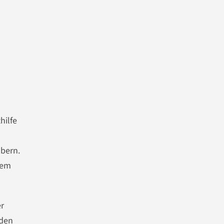
hilfe
obern.
nem
er
nden