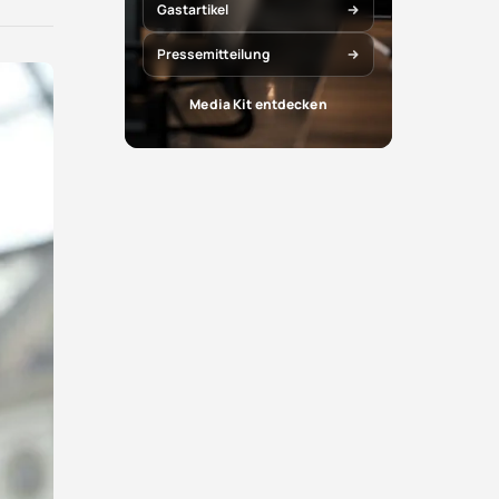
X
Facebook
Gastartikel
teilen
teilen
Pressemitteilung
Media Kit entdecken