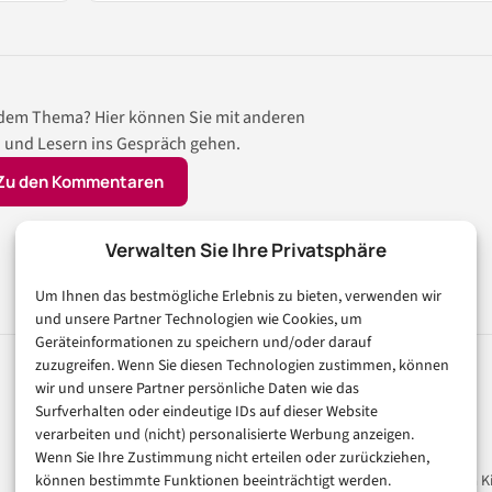
 dem Thema? Hier können Sie mit anderen
 und Lesern ins Gespräch gehen.
Zu den Kommentaren
Verwalten Sie Ihre Privatsphäre
Um Ihnen das bestmögliche Erlebnis zu bieten, verwenden wir
und unsere Partner Technologien wie Cookies, um
Geräteinformationen zu speichern und/oder darauf
zuzugreifen. Wenn Sie diesen Technologien zustimmen, können
wir und unsere Partner persönliche Daten wie das
Rubriken
Magazin
Surfverhalten oder eindeutige IDs auf dieser Website
verarbeiten und (nicht) personalisierte Werbung anzeigen.
Künstliche Intelligenz
Unsere Redaktion
Wenn Sie Ihre Zustimmung nicht erteilen oder zurückziehen,
Technologie & IT
Werbeformate & Media Ki
können bestimmte Funktionen beeinträchtigt werden.