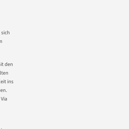
 sich
im
it den
lten
it ins
ien.
 Via