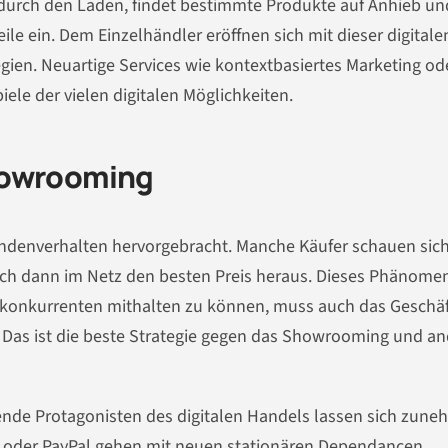
durch den Laden, findet bestimmte Produkte auf Anhieb un
le ein. Dem Einzelhändler eröffnen sich mit dieser digitale
n. Neuartige Services wie kontextbasiertes Marketing ode
iele der vielen digitalen Möglichkeiten.
howrooming
ndenverhalten hervorgebracht. Manche Käufer schauen sic
ich dann im Netz den besten Preis heraus. Dieses Phänome
onkurrenten mithalten zu können, muss auch das Geschäf
. Das ist die beste Strategie gegen das Showrooming und a
ende Protagonisten des digitalen Handels lassen sich zun
ay oder PayPal gehen mit neuen stationären Dependancen