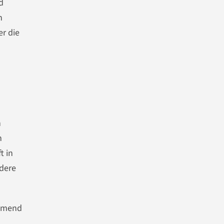
d
n
r die
h
n
t in
ndere
ehmend