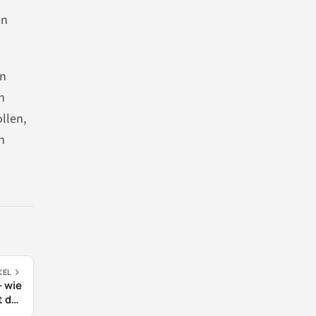
en
en
n
llen,
n
KEL
– wie
t der
ung?