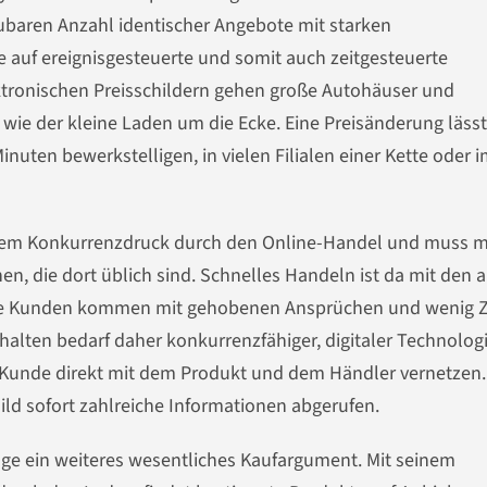
aubaren Anzahl identischer Angebote mit starken
 auf ereignisgesteuerte und somit auch zeitgesteuerte
ektronischen Preisschildern gehen große Autohäuser und
ie der kleine Laden um die Ecke. Eine Preisänderung lässt
nuten bewerkstelligen, in vielen Filialen einer Kette oder 
ichem Konkurrenzdruck durch den Online-Handel und muss m
 die dort üblich sind. Schnelles Handeln ist da mit den a
Die Kunden kommen mit gehobenen Ansprüchen und wenig Ze
halten bedarf daher konkurrenzfähiger, digitaler Technolog
r Kunde direkt mit dem Produkt und dem Händler vernetzen.
ld sofort zahlreiche Informationen abgerufen.
age ein weiteres wesentliches Kaufargument. Mit seinem