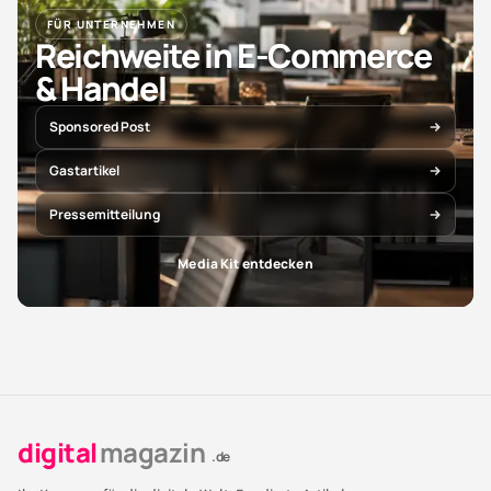
FÜR UNTERNEHMEN
Reichweite in E-Commerce
& Handel
Sponsored Post
Gastartikel
Pressemitteilung
Media Kit entdecken
digital
magazin
.de