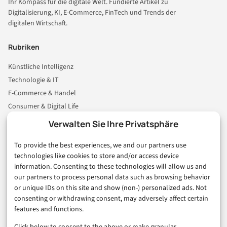
Ihr Kompass für die digitale Welt. Fundierte Artikel zu
Digitalisierung, KI, E-Commerce, FinTech und Trends der
digitalen Wirtschaft.
Rubriken
Künstliche Intelligenz
Technologie & IT
E-Commerce & Handel
Consumer & Digital Life
Marketing
Verwalten Sie Ihre Privatsphäre
Finanzen & FinTech
To provide the best experiences, we and our partners use
Business & Karriere
technologies like cookies to store and/or access device
Sicherheit & Recht
information. Consenting to these technologies will allow us and
Digitalisierung
our partners to process personal data such as browsing behavior
Marketing
or unique IDs on this site and show (non-) personalized ads. Not
consenting or withdrawing consent, may adversely affect certain
features and functions.
Magazin