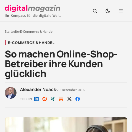
Ihr Kompass für die digitale Welt.
Startseite
/
E-Commerce & Handel
E-COMMERCE & HANDEL
So machen Online-Shop-
Betreiber ihre Kunden
glücklich
Alexander Noack
·
20. Dezember 2016
TEILEN
Auf
Auf
Auf
Auf
Auf
LinkedIn
Reddit
Xing
X
Facebook
teilen
teilen
teilen
teilen
teilen