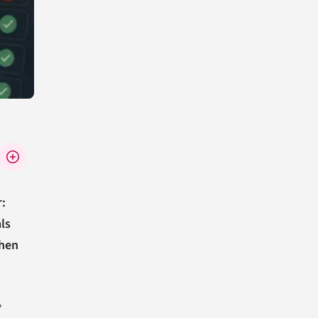
:
ls
chen
,