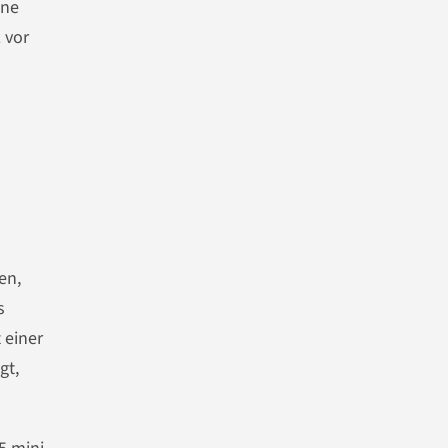
ine
 vor
en,
s
 einer
gt,