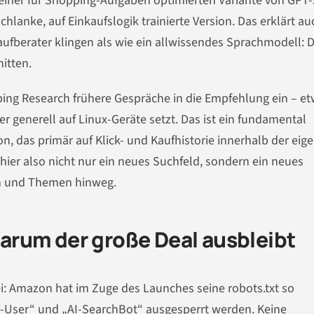
einer für Shopping-Aufgaben optimierten Variante von GPT-
hlanke, auf Einkaufslogik trainierte Version. Das erklärt au
aufberater klingen als wie ein allwissendes Sprachmodell: D
nitten.
ing Research frühere Gespräche in die Empfehlung ein – et
r generell auf Linux-Geräte setzt. Das ist ein fundamental
n, das primär auf Klick- und Kaufhistorie innerhalb der eig
hier also nicht nur ein neues Suchfeld, sondern ein neues
en und Themen hinweg.
rum der große Deal ausbleibt
: Amazon hat im Zuge des Launches seine robots.txt so
-User“ und „AI-SearchBot“ ausgesperrt werden. Keine