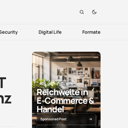
Security
Digital Life
Formate
T
FÜR UNTERNEHMEN
Reichweite in
nz
E-Commerce &
Handel
Sponsored Post