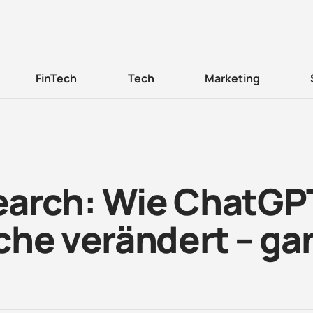
FinTech
Tech
Marketing
earch: Wie ChatGP
che verändert – ga