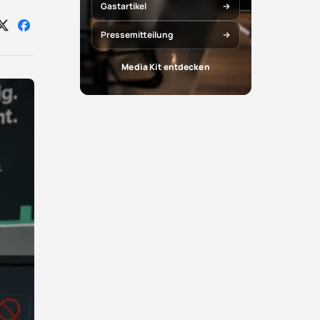
Gastartikel
Auf
Auf
Pressemitteilung
X
Facebook
teilen
teilen
Media Kit entdecken