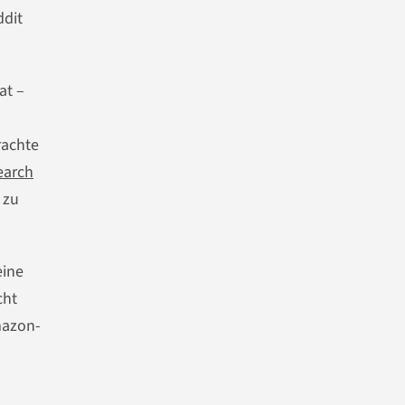
ddit
at –
rachte
earch
 zu
eine
cht
mazon-