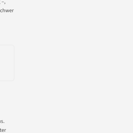
 –,
 schwer
s.
ter