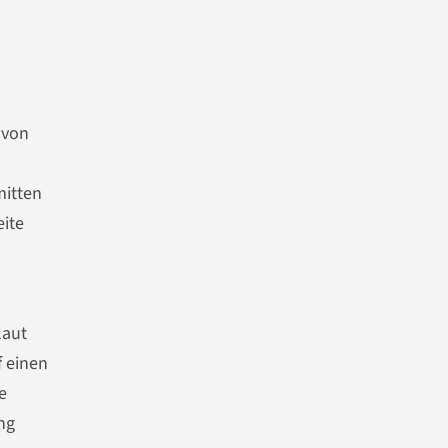
avon
mitten
eite
laut
f einen
e
ng