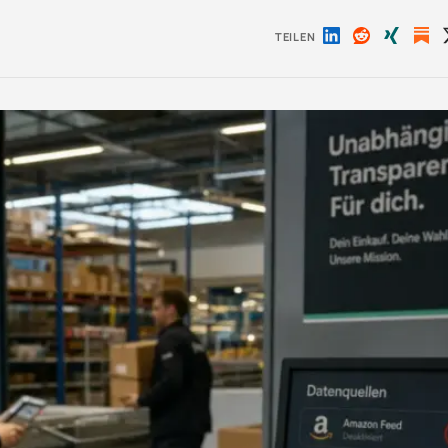
TEILEN
Auf
Auf
Auf
LinkedIn
Reddit
Xing
teilen
teilen
teilen