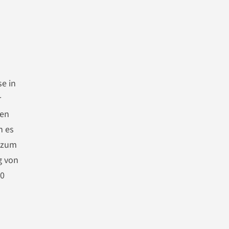
se in
r
ken
h es
h zum
g von
90