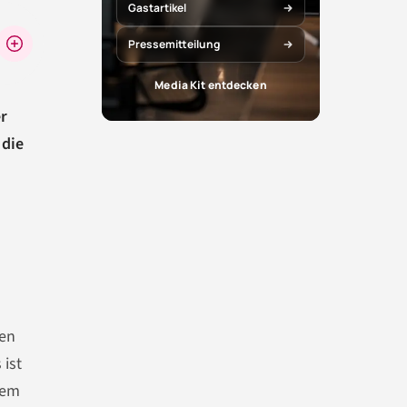
Gastartikel
Pressemitteilung
Media Kit entdecken
r
 die
ten
 ist
dem