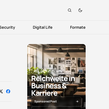
Security
Digital Life
Formate
FÜR UNTERNEHMEN
Reichweite in
Business &
Karriere
Auf
Auf
X
Facebook
teilen
teilen
Sponsored Post