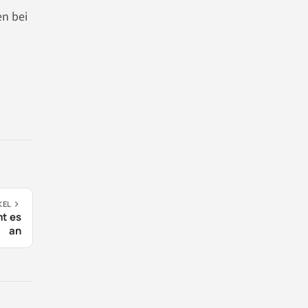
en bei
KEL
mt es
an