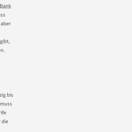
-Bank
ass
 aber
gibt,
en.
ig bis
n muss
ife
 die