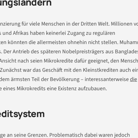
lungsländern
nzierung für viele Menschen in der Dritten Welt. Millionen v
und Afrikas haben keinerlei Zugang zu regulären
iten könnten die allermeisten ohnehin nicht stellen. Muha
s. Der Antrieb des späteren Nobelpreisträgers aus Banglade
 Ansicht nach seien Mikrokredite dafür geeignet, den Mensc
 Zunächst war das Geschäft mit den Kleinstkrediten auch ei
 dem ärmsten Teil der Bevölkerung – interessanterweise
die
fe eines Mikrokredits eine Existenz aufzubauen.
editsystem
ge an seine Grenzen. Problematisch dabei waren jedoch