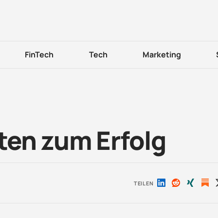
FinTech
Tech
Marketing
ten zum Erfolg
TEILEN
Auf
Auf
Auf
LinkedIn
Reddit
Xing
teilen
teilen
teilen