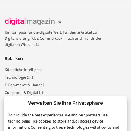
digital
magazin
.de
Ihr Kompass für die digitale Welt. Fundierte Artikel zu
Digitalisierung, KI, E-Commerce, FinTech und Trends der
digitalen Wirtschaft.
Rubriken
Künstliche Intelligenz
Technologie & IT
E-Commerce & Handel
Consumer & Digital Life
Marketing
Verwalten Sie Ihre Privatsphäre
Finanzen & FinTech
To provide the best experiences, we and our partners use
Business & Karriere
technologies like cookies to store and/or access device
Sicherheit & Recht
information. Consenting to these technologies will allow us and
Digitalisierung