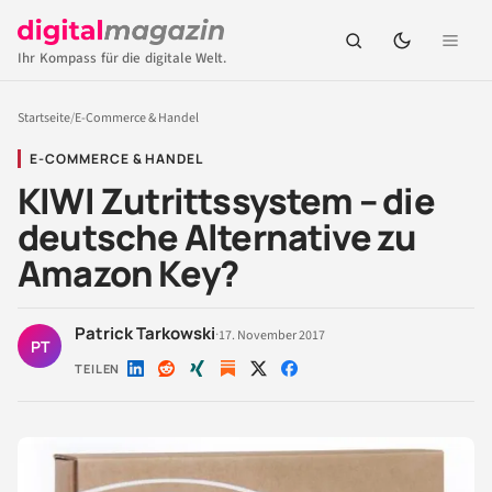
Ihr Kompass für die digitale Welt.
Startseite
/
E-Commerce & Handel
E-COMMERCE & HANDEL
KIWI Zutrittssystem – die
deutsche Alternative zu
Amazon Key?
Patrick Tarkowski
·
17. November 2017
PT
TEILEN
Auf
Auf
Auf
Auf
Auf
LinkedIn
Reddit
Xing
X
Facebook
teilen
teilen
teilen
teilen
teilen