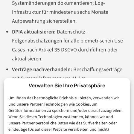
Systemänderungen dokumentieren; Log-
Infrastruktur für mindestens sechs Monate
Aufbewahrung sicherstellen.
DPIA aktualisieren:
Datenschutz-
Folgenabschätzungen für alle biometrischen Use
Cases nach Artikel 35 DSGVO durchführen oder
aktualisieren.
Verträge nachverhandeln:
Beschaffungsverträge
mit Systemlieferanten um AI-Act-
Verwalten Sie Ihre Privatsphäre
Konformitätsnachweise, Audit-Rechte, Log-Zugang
und Incident-Meldepflichten erweitern.
Um Ihnen das bestmögliche Erlebnis zu bieten, verwenden wir
und unsere Partner Technologien wie Cookies, um
Schulungen einplanen:
KI-Kompetenzen für
Geräteinformationen zu speichern und/oder darauf zuzugreifen.
operatives Personal und Compliance-Teams
Wenn Sie diesen Technologien zustimmen, können wir und
unsere Partner persönliche Daten wie das Surfverhalten oder
aufbauen – nicht als Einmalveranstaltung, sondern
eindeutige IDs auf dieser Website verarbeiten und (nicht)