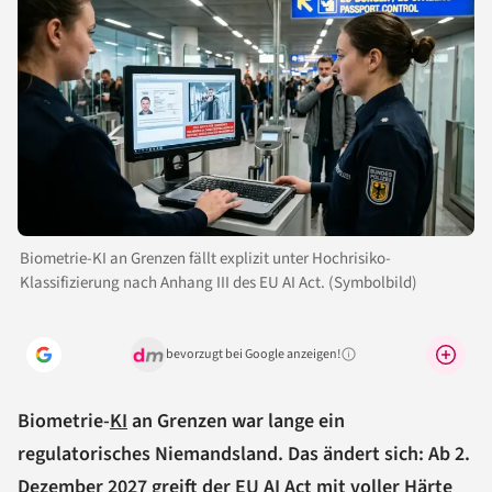
Biometrie-KI an Grenzen fällt explizit unter Hochrisiko-
Klassifizierung nach Anhang III des EU AI Act. (Symbolbild)
bevorzugt bei Google anzeigen!
Warum lohnt sich das?
Biometrie-
KI
an Grenzen war lange ein
regulatorisches Niemandsland. Das ändert sich: Ab 2.
Dezember 2027 greift der EU
AI Act
mit voller Härte