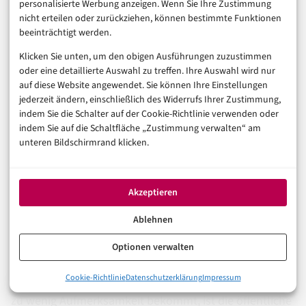
als laufendes Programm.
personalisierte Werbung anzeigen. Wenn Sie Ihre Zustimmung
nicht erteilen oder zurückziehen, können bestimmte Funktionen
Die rechtliche Einordnung der neuen Fristen und ihre
beeinträchtigt werden.
Auswirkungen auf konkrete Anwendungsfälle in
Klicken Sie unten, um den obigen Ausführungen zuzustimmen
Biometrie und Grenzmanagement erklärt SBS Legal in
oder eine detaillierte Auswahl zu treffen. Ihre Auswahl wird nur
einer detaillierten Analyse.
Wer mit der Inventur
auf diese Website angewendet. Sie können Ihre Einstellungen
jederzeit ändern, einschließlich des Widerrufs Ihrer Zustimmung,
beginnt, braucht dort klare Antworten auf die Frage,
indem Sie die Schalter auf der Cookie-Richtlinie verwenden oder
welche Systeme tatsächlich unter Anhang III fallen.
indem Sie auf die Schaltfläche „Zustimmung verwalten“ am
unteren Bildschirmrand klicken.
Beschaffung neu denken: KI-
Akzeptieren
Act-Konformität als
Ablehnen
Vergabekriterium
Optionen verwalten
0%
Ein struktureller Hebel, der in der bisherigen Debatte
Cookie-Richtlinie
Datenschutzerklärung
Impressum
Hochrisiko-Klassifizierung: Was genau darunter fällt
zu wenig Aufmerksamkeit bekommt, ist die öffentliche