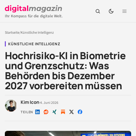
Ihr Kompass für die digitale Welt.
Startseite
/
Künstliche Intelligenz
KÜNSTLICHE INTELLIGENZ
Hochrisiko-KI in Biometrie
und Grenzschutz: Was
Behörden bis Dezember
2027 vorbereiten müssen
Kim Icon
·
4. Juni 2026
TEILEN
Auf
Auf
Auf
Auf
Auf
LinkedIn
Reddit
Xing
X
Facebook
teilen
teilen
teilen
teilen
teilen