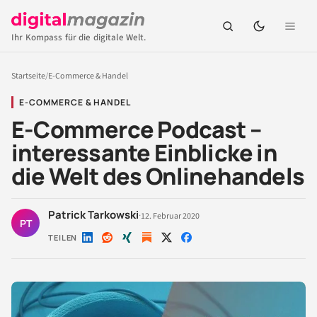
Ihr Kompass für die digitale Welt.
Startseite
/
E-Commerce & Handel
E-COMMERCE & HANDEL
E-Commerce Podcast –
interessante Einblicke in
die Welt des Onlinehandels
Patrick Tarkowski
·
12. Februar 2020
PT
TEILEN
Auf
Auf
Auf
Auf
Auf
LinkedIn
Reddit
Xing
X
Facebook
teilen
teilen
teilen
teilen
teilen