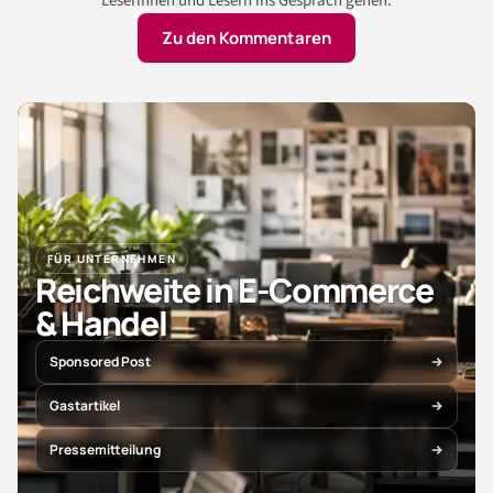
Leserinnen und Lesern ins Gespräch gehen.
Zu den Kommentaren
FÜR UNTERNEHMEN
Reichweite in E-Commerce
& Handel
Sponsored Post
Gastartikel
Pressemitteilung