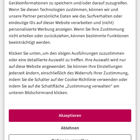
Marketing
Geräteinformationen zu speichern und/oder darauf zuzugreifen.
Finanzen & FinTech
Wenn Sie diesen Technologien zustimmen, können wir und
unsere Partner persönliche Daten wie das Surfverhalten oder
Business & Karriere
eindeutige IDs auf dieser Website verarbeiten und (nicht)
Sicherheit & Recht
personalisierte Werbung anzeigen. Wenn Sie Ihre Zustimmung
Digitalisierung
nicht erteilen oder zurückziehen, können bestimmte Funktionen
Marketing
beeinträchtigt werden.
Klicken Sie unten, um den obigen Ausführungen zuzustimmen
Magazin
oder eine detaillierte Auswahl zu treffen. Ihre Auswahl wird nur
auf diese Website angewendet. Sie können Ihre Einstellungen
Unsere Redaktion
jederzeit ändern, einschließlich des Widerrufs Ihrer Zustimmung,
Werbeformate & Media Kit
indem Sie die Schalter auf der Cookie-Richtlinie verwenden oder
indem Sie auf die Schaltfläche „Zustimmung verwalten“ am
Rechtliches
unteren Bildschirmrand klicken.
Impressum
Datenschutzerklärung (EU)
Akzeptieren
Cookie-Richtlinie (EU)
Haftungsausschluss
Ablehnen