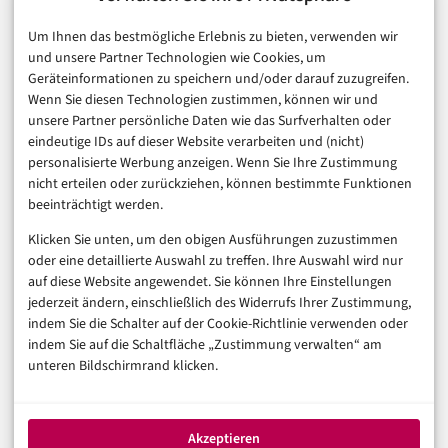
E-Commerce & Handel
Um Ihnen das bestmögliche Erlebnis zu bieten, verwenden wir
Consumer & Digital Life
und unsere Partner Technologien wie Cookies, um
Marketing
Geräteinformationen zu speichern und/oder darauf zuzugreifen.
Finanzen & FinTech
Wenn Sie diesen Technologien zustimmen, können wir und
unsere Partner persönliche Daten wie das Surfverhalten oder
Business & Karriere
eindeutige IDs auf dieser Website verarbeiten und (nicht)
Sicherheit & Recht
personalisierte Werbung anzeigen. Wenn Sie Ihre Zustimmung
Digitalisierung
nicht erteilen oder zurückziehen, können bestimmte Funktionen
Marketing
beeinträchtigt werden.
Klicken Sie unten, um den obigen Ausführungen zuzustimmen
Magazin
oder eine detaillierte Auswahl zu treffen. Ihre Auswahl wird nur
auf diese Website angewendet. Sie können Ihre Einstellungen
Unsere Redaktion
jederzeit ändern, einschließlich des Widerrufs Ihrer Zustimmung,
Werbeformate & Media Kit
indem Sie die Schalter auf der Cookie-Richtlinie verwenden oder
indem Sie auf die Schaltfläche „Zustimmung verwalten“ am
Rechtliches
unteren Bildschirmrand klicken.
Impressum
Datenschutzerklärung (EU)
Akzeptieren