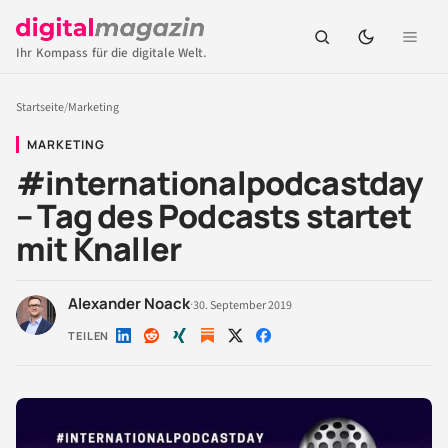
Ihr Kompass für die digitale Welt.
Startseite
/
Marketing
MARKETING
#internationalpodcastday
– Tag des Podcasts startet
mit Knaller
Alexander Noack
·
30. September 2019
TEILEN
Auf
Auf
Auf
Auf
Auf
LinkedIn
Reddit
Xing
X
Facebook
teilen
teilen
teilen
teilen
teilen