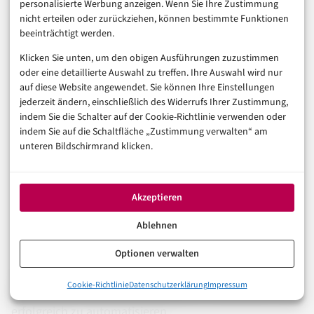
personalisierte Werbung anzeigen. Wenn Sie Ihre Zustimmung
WhatsApp mit Kunden zu einer verbesserten
nicht erteilen oder zurückziehen, können bestimmte Funktionen
Kundenbindung und einer höheren
beeinträchtigt werden.
Kundenzufriedenheit führen.
Klicken Sie unten, um den obigen Ausführungen zuzustimmen
oder eine detaillierte Auswahl zu treffen. Ihre Auswahl wird nur
Dies wiederum kann zu einer Steigerung des Umsatzes
auf diese Website angewendet. Sie können Ihre Einstellungen
jederzeit ändern, einschließlich des Widerrufs Ihrer Zustimmung,
und des Unternehmenserfolgs führen.
indem Sie die Schalter auf der Cookie-Richtlinie verwenden oder
indem Sie auf die Schaltfläche „Zustimmung verwalten“ am
Es ist wichtig, die Kosten und Preismodelle der
unteren Bildschirmrand klicken.
WhatsApp Business API sorgfältig zu prüfen und einen
ganzheitlichen Ansatz zu wählen, der sowohl die
Akzeptieren
Kosten als auch die wirtschaftlichen Vorteile
berücksichtigt. Durch eine fundierte Entscheidung
Ablehnen
können Unternehmen die WhatsApp Business API
Optionen verwalten
nutzen, um ihre Online-Marketing- und
0%
Cookie-Richtlinie
Datenschutzerklärung
Impressum
Kundenkommunikationsstrategien zu verbessern und
Was ist die WhatsApp Business API?
erfolgreich zu automatisieren.