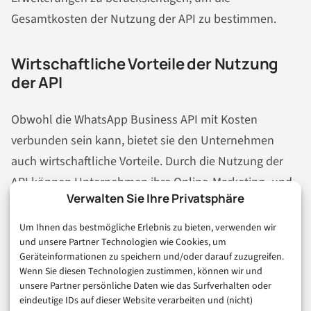
Gesamtkosten der Nutzung der API zu bestimmen.
Wirtschaftliche Vorteile der Nutzung
der API
Obwohl die WhatsApp Business API mit Kosten
verbunden sein kann, bietet sie den Unternehmen
auch wirtschaftliche Vorteile. Durch die Nutzung der
API können Unternehmen ihre Online-Marketing- und
Verwalten Sie Ihre Privatsphäre
Kundenkommunikationsaktivitäten automatisieren
und optimieren.
Um Ihnen das bestmögliche Erlebnis zu bieten, verwenden wir
und unsere Partner Technologien wie Cookies, um
Geräteinformationen zu speichern und/oder darauf zuzugreifen.
Dies kann zu einer Steigerung der Effizienz führen, da
Wenn Sie diesen Technologien zustimmen, können wir und
automatisierte Prozesse Zeit und Ressourcen sparen.
unsere Partner persönliche Daten wie das Surfverhalten oder
Ebenso kann die direkte Kommunikation über
eindeutige IDs auf dieser Website verarbeiten und (nicht)