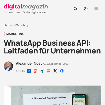
Ihr Kompass für die digitale Welt.
Startseite
/
Marketing
MARKETING
WhatsApp Business API:
Leitfaden für Unternehmen
Alexander Noack
·
12. September 2023
TEILEN
Auf
Auf
Auf
Auf
Auf
LinkedIn
Reddit
Xing
X
Facebook
teilen
teilen
teilen
teilen
teilen