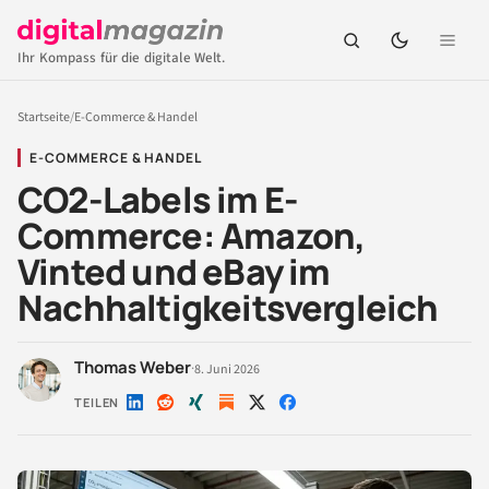
Ihr Kompass für die digitale Welt.
Startseite
/
E-Commerce & Handel
E-COMMERCE & HANDEL
CO2-Labels im E-
Commerce: Amazon,
Vinted und eBay im
Nachhaltigkeitsvergleich
Thomas Weber
·
8. Juni 2026
TEILEN
Auf
Auf
Auf
Auf
Auf
LinkedIn
Reddit
Xing
X
Facebook
teilen
teilen
teilen
teilen
teilen