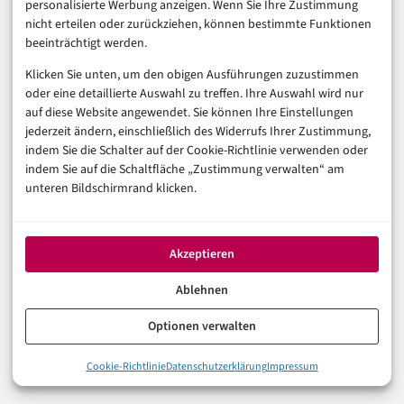
und Versandstrukturen aufgebaut haben. Warten
personalisierte Werbung anzeigen. Wenn Sie Ihre Zustimmung
nicht erteilen oder zurückziehen, können bestimmte Funktionen
kostet Conversion – und in diesem Feld auch
beeinträchtigt werden.
Glaubwürdigkeit.
Klicken Sie unten, um den obigen Ausführungen zuzustimmen
oder eine detaillierte Auswahl zu treffen. Ihre Auswahl wird nur
auf diese Website angewendet. Sie können Ihre Einstellungen
E-COMMERCE TRENDS
NACHHALTIGKEIT
NEWS
jederzeit ändern, einschließlich des Widerrufs Ihrer Zustimmung,
indem Sie die Schalter auf der Cookie-Richtlinie verwenden oder
indem Sie auf die Schaltfläche „Zustimmung verwalten“ am
unteren Bildschirmrand klicken.
In der Reihe
E-Commerce & Handel
VORHERIGER ARTIKEL
One-Click-Checkout: Wie Rewe und Douglas den
Akzeptieren
Omnichannel-Druck erhöhen
Ablehnen
NÄCHSTER ARTIKEL
Optionen verwalten
Kauf auf Rechnung im Wandel: Klarnas BNPL-
Offensive und 5 Checkout-Fakten für Händler
Cookie-Richtlinie
Datenschutzerklärung
Impressum