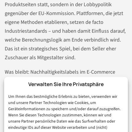
Produktseiten statt, sondern in der Lobbypolitik
gegenüber der EU-Kommission. Plattformen, die jetzt
eigene Methoden etablieren, setzen de facto
Industriestandards – und haben damit Einfluss darauf,
welche Berechnungslogik am Ende verbindlich wird.
Das ist ein strategisches Spiel, bei dem Seller eher
Zuschauer als Mitgestalter sind.
Was bleibt: Nachhaltigkeitslabels im E-Commerce
werden präziser werden müssen, weil der Gesetzgeber
Verwalten Sie Ihre Privatsphäre
und ein wachsender Teil der Kundschaft prüfbare
Um Ihnen das bestmögliche Erlebnis zu bieten, verwenden wir
Zahlen verlangen – keine Marketinglyrik. Die Frage für
und unsere Partner Technologien wie Cookies, um
Seller lautet deshalb nicht, ob sie sich mit grünem E-
Geräteinformationen zu speichern und/oder darauf zuzugreifen.
Wenn Sie diesen Technologien zustimmen, können wir und
Commerce beschäftigen wollen, sondern wie schnell
unsere Partner persönliche Daten wie das Surfverhalten oder
sie dafür die richtigen Datenpunkte, Zertifizierungen
eindeutige IDs auf dieser Website verarbeiten und (nicht)