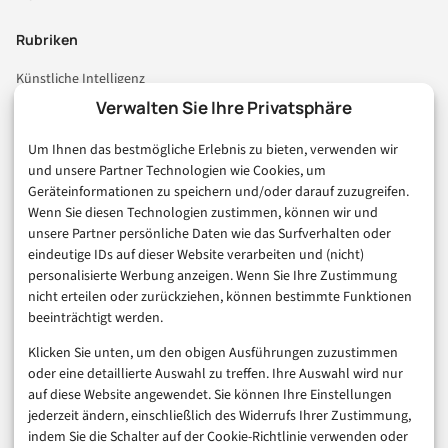
Rubriken
Künstliche Intelligenz
Technologie & IT
Verwalten Sie Ihre Privatsphäre
E-Commerce & Handel
Um Ihnen das bestmögliche Erlebnis zu bieten, verwenden wir
Consumer & Digital Life
und unsere Partner Technologien wie Cookies, um
Marketing
Geräteinformationen zu speichern und/oder darauf zuzugreifen.
Finanzen & FinTech
Wenn Sie diesen Technologien zustimmen, können wir und
unsere Partner persönliche Daten wie das Surfverhalten oder
Business & Karriere
eindeutige IDs auf dieser Website verarbeiten und (nicht)
Sicherheit & Recht
personalisierte Werbung anzeigen. Wenn Sie Ihre Zustimmung
Digitalisierung
nicht erteilen oder zurückziehen, können bestimmte Funktionen
Marketing
beeinträchtigt werden.
Klicken Sie unten, um den obigen Ausführungen zuzustimmen
Magazin
oder eine detaillierte Auswahl zu treffen. Ihre Auswahl wird nur
auf diese Website angewendet. Sie können Ihre Einstellungen
Unsere Redaktion
jederzeit ändern, einschließlich des Widerrufs Ihrer Zustimmung,
Werbeformate & Media Kit
indem Sie die Schalter auf der Cookie-Richtlinie verwenden oder