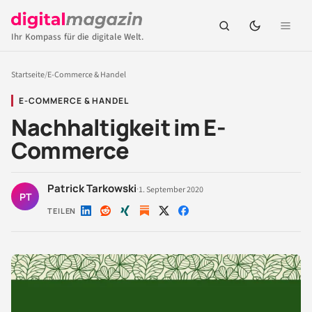
Ihr Kompass für die digitale Welt.
Startseite
/
E-Commerce & Handel
E-COMMERCE & HANDEL
Nachhaltigkeit im E-
Commerce
Patrick Tarkowski
·
1. September 2020
PT
TEILEN
Auf
Auf
Auf
Auf
Auf
LinkedIn
Reddit
Xing
X
Facebook
teilen
teilen
teilen
teilen
teilen