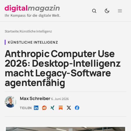
Ihr Kompass für die digitale Welt.
Startseite
/
Künstliche Intelligenz
KÜNSTLICHE INTELLIGENZ
Anthropic Computer Use
2026: Desktop-Intelligenz
macht Legacy-Software
agentenfähig
Max Schreiber
·
6. Juni 2026
TEILEN
Auf
Auf
Auf
Auf
Auf
LinkedIn
Reddit
Xing
X
Facebook
teilen
teilen
teilen
teilen
teilen