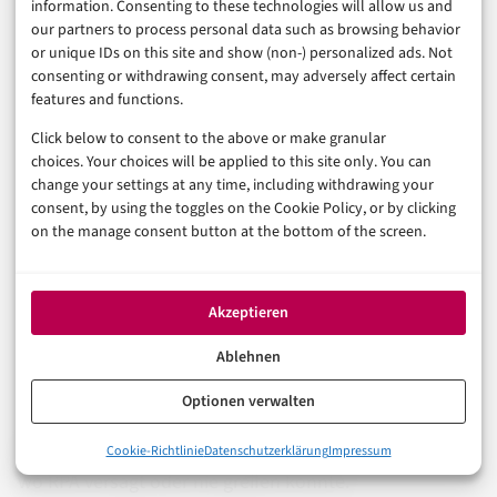
Unternehmen, die bereits heute Piloten aufsetzen,
information. Consenting to these technologies will allow us and
our partners to process personal data such as browsing behavior
bauen Vorsprung auf, den sich andere später teuer
or unique IDs on this site and show (non-) personalized ads. Not
erkaufen müssen.
consenting or withdrawing consent, may adversely affect certain
features and functions.
Click below to consent to the above or make granular
Was bleibt – und was jetzt zu
choices. Your choices will be applied to this site only. You can
change your settings at any time, including withdrawing your
tun ist
consent, by using the toggles on the Cookie Policy, or by clicking
on the manage consent button at the bottom of the screen.
Computer Use ist 2026 kein Versprechen mehr. Es ist
Akzeptieren
eine real einsetzbare Technologie mit klaren Stärken,
klaren Grenzen und klarem Anwendungsbereich:
Ablehnen
Legacy-Systeme ohne API, manuelle Prozesse in
Optionen verwalten
Fachverfahren, sporadische aber aufwändige
Datenoperationen in alten ERP-Masken. Genau dort,
0%
Cookie-Richtlinie
Datenschutzerklärung
Impressum
Was Computer Use wirklich ist – und was nicht
wo RPA versagt oder nie greifen konnte.