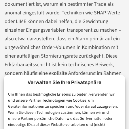
dokumentiert ist, warum ein bestimmter Trade als
anomal eingestuft wurde. Techniken wie SHAP-Werte
oder LIME können dabei helfen, die Gewichtung
einzelner Eingangsvariablen transparent zu machen –
also etwa darzustellen, dass ein Alarm primär auf ein
ungewöhnliches Order-Volumen in Kombination mit
einer auffälligen Stornierungsrate zurückgeht. Diese
Erklärbarkeitsschicht ist kein technisches Beiwerk,
sondern häufig eine explizite Anforderung im Rahmen
interner Modell-Governance-Prozesse und externer
Verwalten Sie Ihre Privatsphäre
Prüfungen. Wer sie von Beginn an mitdenkt, spart
Um Ihnen das bestmögliche Erlebnis zu bieten, verwenden wir
später erheblichen Nachbesserungsaufwand.
und unsere Partner Technologien wie Cookies, um
Geräteinformationen zu speichern und/oder darauf zuzugreifen.
Wenn Sie diesen Technologien zustimmen, können wir und
unsere Partner persönliche Daten wie das Surfverhalten oder
Was bleibt – und was Sie jetzt
eindeutige IDs auf dieser Website verarbeiten und (nicht)