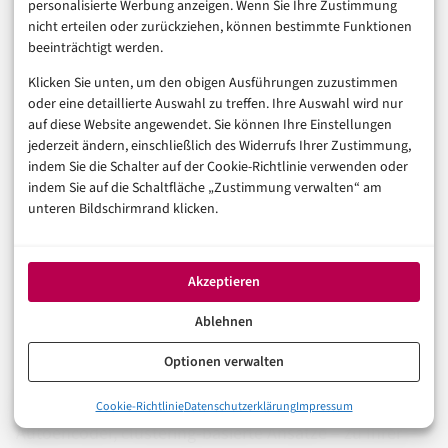
tun sollten
personalisierte Werbung anzeigen. Wenn Sie Ihre Zustimmung
nicht erteilen oder zurückziehen, können bestimmte Funktionen
beeinträchtigt werden.
Anomalieerkennung im Trading ist kein Allheilmittel,
Klicken Sie unten, um den obigen Ausführungen zuzustimmen
oder eine detaillierte Auswahl zu treffen. Ihre Auswahl wird nur
aber ein unverzichtbarer Baustein moderner Trading-
auf diese Website angewendet. Sie können Ihre Einstellungen
Sicherheit. Wer heute noch ausschließlich mit
jederzeit ändern, einschließlich des Widerrufs Ihrer Zustimmung,
indem Sie die Schalter auf der Cookie-Richtlinie verwenden oder
statischen Regelwerken arbeitet, kämpft mit einer
indem Sie auf die Schaltfläche „Zustimmung verwalten“ am
stumpfen Waffe gegen zunehmend adaptive
unteren Bildschirmrand klicken.
Betrugsstrategien. Und wer auf Quantenalgorithmen
wartet, bevor er handelt, wird in den nächsten Jahren
Akzeptieren
schlicht nicht handeln.
Ablehnen
Konkret: Beginnen Sie mit einer Bestandsaufnahme
Optionen verwalten
Ihrer Datenqualität, bevor Sie in Modelle investieren.
Prüfen Sie, welche Verfahren – Isolation Forest,
0%
Cookie-Richtlinie
Datenschutzerklärung
Impressum
Anomalieerkennung im Trading: Was das Verfahren wirklich lei
Autoencoder, clustering-basierte Ansätze – zu Ihrer