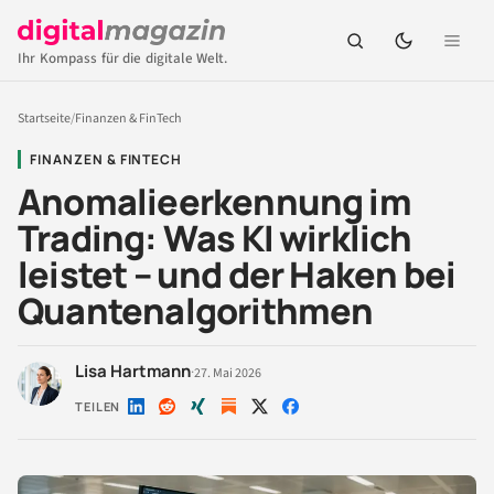
Ihr Kompass für die digitale Welt.
Startseite
/
Finanzen & FinTech
FINANZEN & FINTECH
Anomalieerkennung im
Trading: Was KI wirklich
leistet – und der Haken bei
Quantenalgorithmen
Lisa Hartmann
·
27. Mai 2026
TEILEN
Auf
Auf
Auf
Auf
Auf
LinkedIn
Reddit
Xing
X
Facebook
teilen
teilen
teilen
teilen
teilen