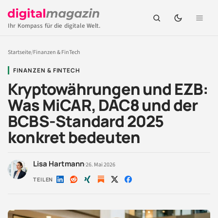
Ihr Kompass für die digitale Welt.
Startseite
/
Finanzen & FinTech
FINANZEN & FINTECH
Kryptowährungen und EZB:
Was MiCAR, DAC8 und der
BCBS-Standard 2025
konkret bedeuten
Lisa Hartmann
·
26. Mai 2026
TEILEN
Auf
Auf
Auf
Auf
Auf
LinkedIn
Reddit
Xing
X
Facebook
teilen
teilen
teilen
teilen
teilen