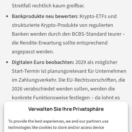
Streitfall rechtlich kaum greifbar.
Bankprodukte neu bewerten:
Krypto-ETFs und
strukturierte Krypto-Produkte von regulierten
Banken werden durch den BCBS-Standard teurer –
die Rendite-Erwartung sollte entsprechend
angepasst werden.
Digitalen Euro beobachten:
2029 als möglicher
Start-Termin ist planungsrelevant für Unternehmen
im Zahlungsverkehr. Die EU-Rechtsvorschriften, die
2026 verabschiedet werden sollen, werden die
konkrete Funktionsweise festlegen – da lohnt es
sich, die Konsultationsphasen zu verfolgen.
Verwalten Sie Ihre Privatsphäre
To provide the best experiences, we and our partners use
Was bleibt – und was noch
technologies like cookies to store and/or access device