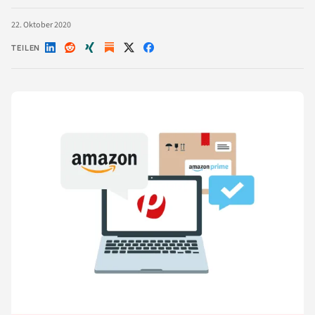
22. Oktober 2020
TEILEN
Auf
Auf
Auf
Auf
Auf
LinkedIn
Reddit
Xing
X
Facebook
teilen
teilen
teilen
teilen
teilen