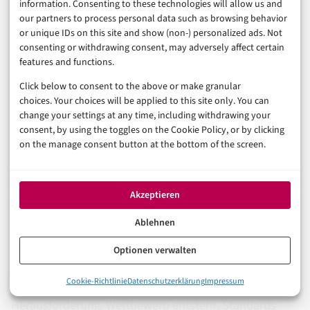
heute je nach Hersteller und Strecke zwischen 100.000
information. Consenting to these technologies will allow us and
our partners to process personal data such as browsing behavior
und 500.000 Euro. Für Energieversorger mit Hunderten
or unique IDs on this site and show (non-) personalized ads. Not
von Kommunikationsknoten ist das erheblich. Aber die
consenting or withdrawing consent, may adversely affect certain
features and functions.
Rendite wird messbar, sobald ein einziger verheerter
Click below to consent to the above or make granular
Quantenangriff verhindert wird.
choices. Your choices will be applied to this site only. You can
change your settings at any time, including withdrawing your
consent, by using the toggles on the Cookie Policy, or by clicking
Der europäische Deep-Tech-
on the manage consent button at the bottom of the screen.
Kontext: zerothird im
Ökosystem
Akzeptieren
Ablehnen
zerothird ist nicht allein. Der europäische
Optionen verwalten
Quantenmarkt boomt, und das Startup spielt in einem
0%
Cookie-Richtlinie
Datenschutzerklärung
Impressum
wachsenden Feld. Das ist gut und gleichzeitig eine
Warum klassische Verschlüsselung plötzlich unter Druck steht
Herausforderung: Wettbewerb entsteht, Standards