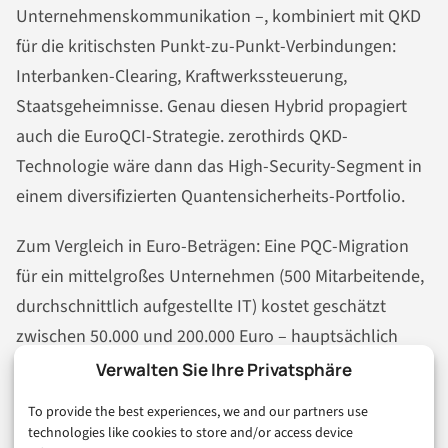
Unternehmenskommunikation –, kombiniert mit QKD
für die kritischsten Punkt-zu-Punkt-Verbindungen:
Interbanken-Clearing, Kraftwerkssteuerung,
Staatsgeheimnisse. Genau diesen Hybrid propagiert
auch die EuroQCI-Strategie. zerothirds QKD-
Technologie wäre dann das High-Security-Segment in
einem diversifizierten Quantensicherheits-Portfolio.
Zum Vergleich in Euro-Beträgen: Eine PQC-Migration
für ein mittelgroßes Unternehmen (500 Mitarbeitende,
durchschnittlich aufgestellte IT) kostet geschätzt
zwischen 50.000 und 200.000 Euro – hauptsächlich
Beratungs- und Implementierungsaufwand, kaum
Verwalten Sie Ihre Privatsphäre
neue Hardware. Eine QKD-Installation für einen
To provide the best experiences, we and our partners use
einzelnen gesicherten Kommunikationskanal kostet
technologies like cookies to store and/or access device