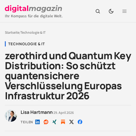
Ihr Kompass für die digitale Welt.
Startseite
/
Technologie & IT
TECHNOLOGIE & IT
zerothird und Quantum Key
Distribution: So schützt
quantensichere
Verschlüsselung Europas
Infrastruktur 2026
Lisa Hartmann
·
29. April 2026
TEILEN
Auf
Auf
Auf
Auf
Auf
LinkedIn
Reddit
Xing
X
Facebook
teilen
teilen
teilen
teilen
teilen