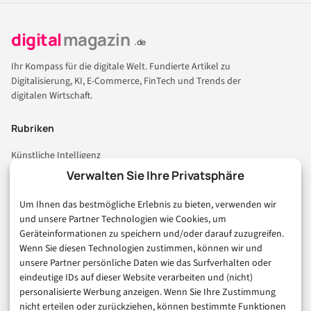
digital
magazin
.de
Ihr Kompass für die digitale Welt. Fundierte Artikel zu
Digitalisierung, KI, E-Commerce, FinTech und Trends der
digitalen Wirtschaft.
Rubriken
Künstliche Intelligenz
Technologie & IT
Verwalten Sie Ihre Privatsphäre
E-Commerce & Handel
Um Ihnen das bestmögliche Erlebnis zu bieten, verwenden wir
Consumer & Digital Life
und unsere Partner Technologien wie Cookies, um
Marketing
Geräteinformationen zu speichern und/oder darauf zuzugreifen.
Finanzen & FinTech
Wenn Sie diesen Technologien zustimmen, können wir und
unsere Partner persönliche Daten wie das Surfverhalten oder
Business & Karriere
eindeutige IDs auf dieser Website verarbeiten und (nicht)
Sicherheit & Recht
personalisierte Werbung anzeigen. Wenn Sie Ihre Zustimmung
Digitalisierung
nicht erteilen oder zurückziehen, können bestimmte Funktionen