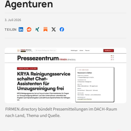
Agenturen
3. Juli 2026
TEILEN
Auf
Auf
Auf
Auf
Auf
LinkedIn
Reddit
Xing
X
Facebook
teilen
teilen
teilen
teilen
teilen
FIRMEN.directory bündelt Pressemitteilungen im DACH-Raum
nach Land, Thema und Quelle.