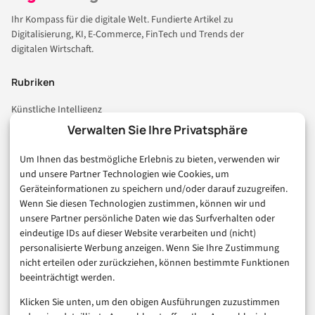
Ihr Kompass für die digitale Welt. Fundierte Artikel zu
Digitalisierung, KI, E-Commerce, FinTech und Trends der
digitalen Wirtschaft.
Rubriken
Künstliche Intelligenz
Technologie & IT
Verwalten Sie Ihre Privatsphäre
E-Commerce & Handel
Um Ihnen das bestmögliche Erlebnis zu bieten, verwenden wir
Consumer & Digital Life
und unsere Partner Technologien wie Cookies, um
Marketing
Geräteinformationen zu speichern und/oder darauf zuzugreifen.
Finanzen & FinTech
Wenn Sie diesen Technologien zustimmen, können wir und
unsere Partner persönliche Daten wie das Surfverhalten oder
Business & Karriere
eindeutige IDs auf dieser Website verarbeiten und (nicht)
Sicherheit & Recht
personalisierte Werbung anzeigen. Wenn Sie Ihre Zustimmung
Digitalisierung
nicht erteilen oder zurückziehen, können bestimmte Funktionen
Marketing
beeinträchtigt werden.
Klicken Sie unten, um den obigen Ausführungen zuzustimmen
Magazin