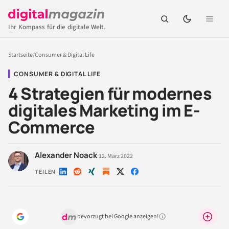
Ihr Kompass für die digitale Welt.
Startseite
/
Consumer & Digital Life
CONSUMER & DIGITAL LIFE
4 Strategien für modernes
digitales Marketing im E-
Commerce
Alexander Noack
·
12. März 2022
TEILEN
Auf
Auf
Auf
Auf
Auf
LinkedIn
Reddit
Xing
X
Facebook
teilen
teilen
teilen
teilen
teilen
bevorzugt bei Google anzeigen!
Warum lohnt sich das?