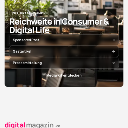
FÜR UNTERNEHMEN
Reichweite in Consumer &
Digital Life
Sponsored Post
Gastartikel
Pressemitteilung
Media Kit entdecken
digital
magazin
.de