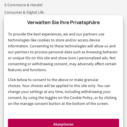
E-Commerce & Handel
Consumer & Digital Life
Marketing
Verwalten Sie Ihre Privatsphäre
Finanzen & FinTech
To provide the best experiences, we and our partners use
Business & Karriere
technologies like cookies to store and/or access device
Sicherheit & Recht
information. Consenting to these technologies will allow us and
Digitalisierung
our partners to process personal data such as browsing behavior
Marketing
or unique IDs on this site and show (non-) personalized ads. Not
consenting or withdrawing consent, may adversely affect certain
features and functions.
Magazin
Click below to consent to the above or make granular
Unsere Redaktion
choices. Your choices will be applied to this site only. You can
Werbeformate & Media Kit
change your settings at any time, including withdrawing your
consent, by using the toggles on the Cookie Policy, or by clicking
Rechtliches
on the manage consent button at the bottom of the screen.
Impressum
Datenschutzerklärung (EU)
Akzeptieren