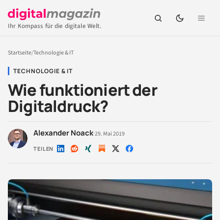
Ihr Kompass für die digitale Welt.
Startseite
/
Technologie & IT
TECHNOLOGIE & IT
Wie funktioniert der
Digitaldruck?
Alexander Noack
·
29. Mai 2019
TEILEN
Auf
Auf
Auf
Auf
Auf
LinkedIn
Reddit
Xing
X
Facebook
teilen
teilen
teilen
teilen
teilen