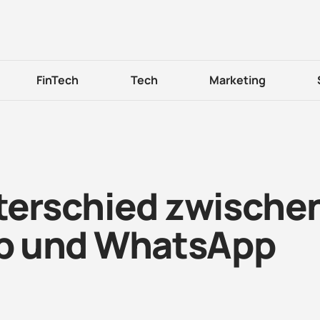
FinTech
Tech
Marketing
nterschied zwische
b und WhatsApp