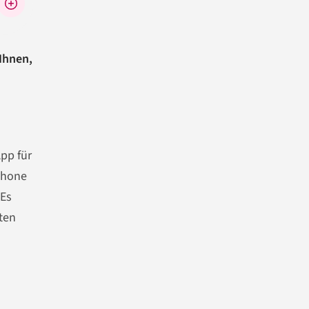
Ihnen,
pp für
phone
 Es
ten