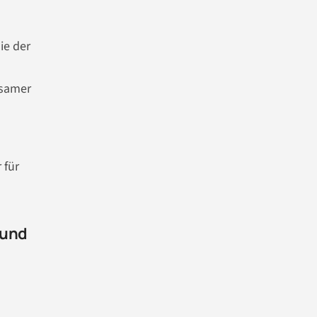
ie der
gsamer
 für
 und