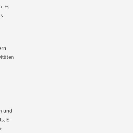
. Es
as
ern
vitäten
n und
s, E-
e