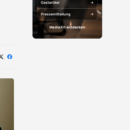
Gastartikel
Pressemitteilung
Media Kit entdecken
Auf
Auf
X
Facebook
teilen
teilen