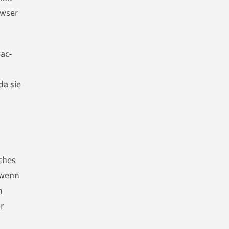
owser
ac-
da sie
ches
 wenn
n
r