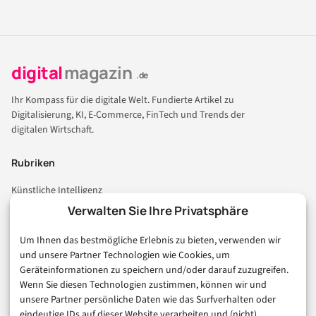
digital
magazin
.de
Ihr Kompass für die digitale Welt. Fundierte Artikel zu
Digitalisierung, KI, E-Commerce, FinTech und Trends der
digitalen Wirtschaft.
Rubriken
Künstliche Intelligenz
Technologie & IT
Verwalten Sie Ihre Privatsphäre
E-Commerce & Handel
Um Ihnen das bestmögliche Erlebnis zu bieten, verwenden wir
Consumer & Digital Life
und unsere Partner Technologien wie Cookies, um
Marketing
Geräteinformationen zu speichern und/oder darauf zuzugreifen.
Finanzen & FinTech
Wenn Sie diesen Technologien zustimmen, können wir und
unsere Partner persönliche Daten wie das Surfverhalten oder
Business & Karriere
eindeutige IDs auf dieser Website verarbeiten und (nicht)