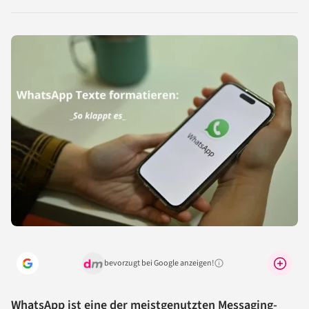
LinkedIn
Reddit
Xing
X
Facebook
teilen
teilen
teilen
teilen
teilen
bevorzugt bei Google anzeigen!
Warum lohnt sich das?
WhatsApp ist eine der meistgenutzten Messaging-