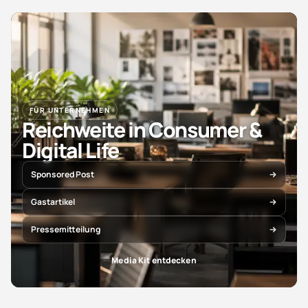
FÜR UNTERNEHMEN
Reichweite in Consumer &
Digital Life
Sponsored Post
Gastartikel
Pressemitteilung
Media Kit entdecken