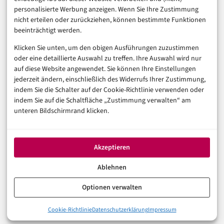
Sicherheit & Recht
personalisierte Werbung anzeigen. Wenn Sie Ihre Zustimmung
Digitalisierung
nicht erteilen oder zurückziehen, können bestimmte Funktionen
Marketing
beeinträchtigt werden.
Klicken Sie unten, um den obigen Ausführungen zuzustimmen
Magazin
oder eine detaillierte Auswahl zu treffen. Ihre Auswahl wird nur
auf diese Website angewendet. Sie können Ihre Einstellungen
Unsere Redaktion
jederzeit ändern, einschließlich des Widerrufs Ihrer Zustimmung,
Werbeformate & Media Kit
indem Sie die Schalter auf der Cookie-Richtlinie verwenden oder
indem Sie auf die Schaltfläche „Zustimmung verwalten“ am
Rechtliches
unteren Bildschirmrand klicken.
Impressum
Datenschutzerklärung (EU)
Akzeptieren
Cookie-Richtlinie (EU)
Haftungsausschluss
Ablehnen
Optionen verwalten
© 2026 digital-magazin.de — Alle Rechte vorbehalten.
Cookie-Richtlinie
Datenschutzerklärung
Impressum
Made with AI and care in Eberswalde.