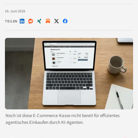
16. Juni 2026
TEILEN
Auf
Auf
Auf
Auf
Auf
LinkedIn
Reddit
Xing
X
Facebook
teilen
teilen
teilen
teilen
teilen
Noch ist diese E-Commerce-Kasse nicht bereit für effizientes
agentisches Einkaufen durch KI-Agenten.