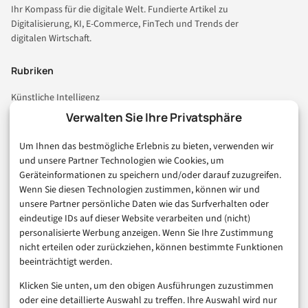
Ihr Kompass für die digitale Welt. Fundierte Artikel zu
Digitalisierung, KI, E-Commerce, FinTech und Trends der
digitalen Wirtschaft.
Rubriken
Künstliche Intelligenz
Technologie & IT
Verwalten Sie Ihre Privatsphäre
E-Commerce & Handel
Um Ihnen das bestmögliche Erlebnis zu bieten, verwenden wir
Consumer & Digital Life
und unsere Partner Technologien wie Cookies, um
Marketing
Geräteinformationen zu speichern und/oder darauf zuzugreifen.
Finanzen & FinTech
Wenn Sie diesen Technologien zustimmen, können wir und
unsere Partner persönliche Daten wie das Surfverhalten oder
Business & Karriere
eindeutige IDs auf dieser Website verarbeiten und (nicht)
Sicherheit & Recht
personalisierte Werbung anzeigen. Wenn Sie Ihre Zustimmung
Digitalisierung
nicht erteilen oder zurückziehen, können bestimmte Funktionen
Marketing
beeinträchtigt werden.
Klicken Sie unten, um den obigen Ausführungen zuzustimmen
Magazin
oder eine detaillierte Auswahl zu treffen. Ihre Auswahl wird nur