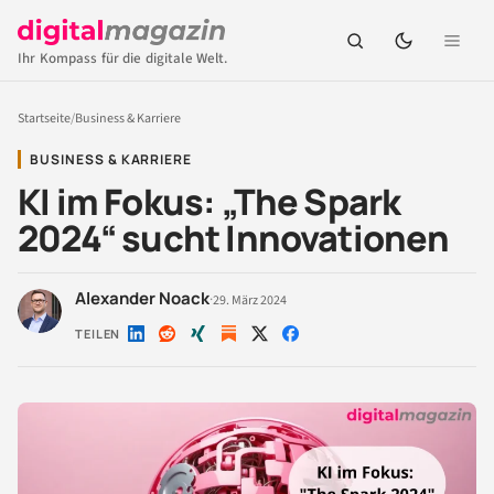
Ihr Kompass für die digitale Welt.
Startseite
/
Business & Karriere
BUSINESS & KARRIERE
KI im Fokus: „The Spark
2024“ sucht Innovationen
Alexander Noack
·
29. März 2024
TEILEN
Auf
Auf
Auf
Auf
Auf
LinkedIn
Reddit
Xing
X
Facebook
teilen
teilen
teilen
teilen
teilen