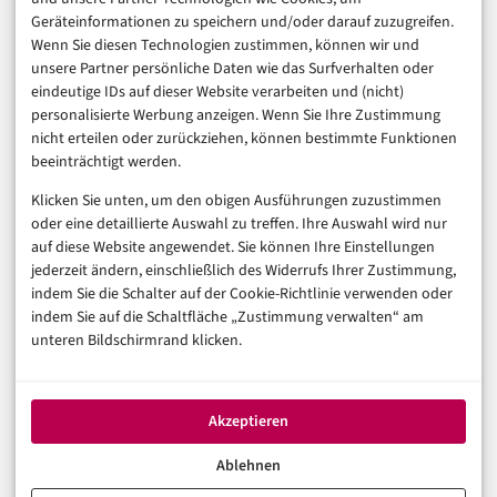
Marketing
Geräteinformationen zu speichern und/oder darauf zuzugreifen.
Finanzen & FinTech
Wenn Sie diesen Technologien zustimmen, können wir und
unsere Partner persönliche Daten wie das Surfverhalten oder
Business & Karriere
eindeutige IDs auf dieser Website verarbeiten und (nicht)
Sicherheit & Recht
personalisierte Werbung anzeigen. Wenn Sie Ihre Zustimmung
Digitalisierung
nicht erteilen oder zurückziehen, können bestimmte Funktionen
Marketing
beeinträchtigt werden.
Klicken Sie unten, um den obigen Ausführungen zuzustimmen
Magazin
oder eine detaillierte Auswahl zu treffen. Ihre Auswahl wird nur
auf diese Website angewendet. Sie können Ihre Einstellungen
Unsere Redaktion
jederzeit ändern, einschließlich des Widerrufs Ihrer Zustimmung,
Werbeformate & Media Kit
indem Sie die Schalter auf der Cookie-Richtlinie verwenden oder
indem Sie auf die Schaltfläche „Zustimmung verwalten“ am
Rechtliches
unteren Bildschirmrand klicken.
Impressum
Datenschutzerklärung (EU)
Akzeptieren
Cookie-Richtlinie (EU)
Haftungsausschluss
Ablehnen