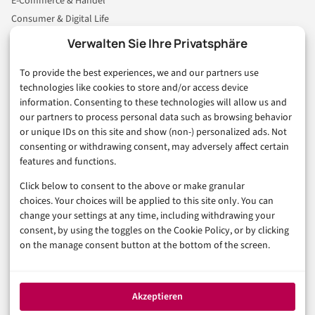
E-Commerce & Handel
Consumer & Digital Life
Marketing
Verwalten Sie Ihre Privatsphäre
Finanzen & FinTech
To provide the best experiences, we and our partners use
Business & Karriere
technologies like cookies to store and/or access device
Sicherheit & Recht
information. Consenting to these technologies will allow us and
Digitalisierung
our partners to process personal data such as browsing behavior
Marketing
or unique IDs on this site and show (non-) personalized ads. Not
consenting or withdrawing consent, may adversely affect certain
features and functions.
Magazin
Click below to consent to the above or make granular
Unsere Redaktion
choices. Your choices will be applied to this site only. You can
Werbeformate & Media Kit
change your settings at any time, including withdrawing your
consent, by using the toggles on the Cookie Policy, or by clicking
Rechtliches
on the manage consent button at the bottom of the screen.
Impressum
Datenschutzerklärung (EU)
Akzeptieren
Cookie-Richtlinie (EU)