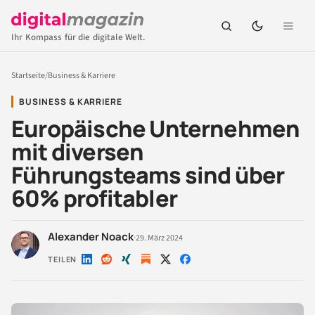
Ihr Kompass für die digitale Welt.
Startseite
/
Business & Karriere
BUSINESS & KARRIERE
Europäische Unternehmen
mit diversen
Führungsteams sind über
60% profitabler
Alexander Noack
·
29. März 2024
TEILEN
Auf
Auf
Auf
Auf
Auf
LinkedIn
Reddit
Xing
X
Facebook
teilen
teilen
teilen
teilen
teilen