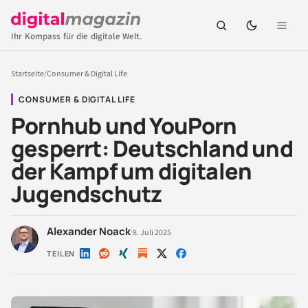
Ihr Kompass für die digitale Welt.
Startseite
/
Consumer & Digital Life
CONSUMER & DIGITAL LIFE
Pornhub und YouPorn
gesperrt: Deutschland und
der Kampf um digitalen
Jugendschutz
Alexander Noack
·
8. Juli 2025
TEILEN
Auf
Auf
Auf
Auf
Auf
LinkedIn
Reddit
Xing
X
Facebook
teilen
teilen
teilen
teilen
teilen