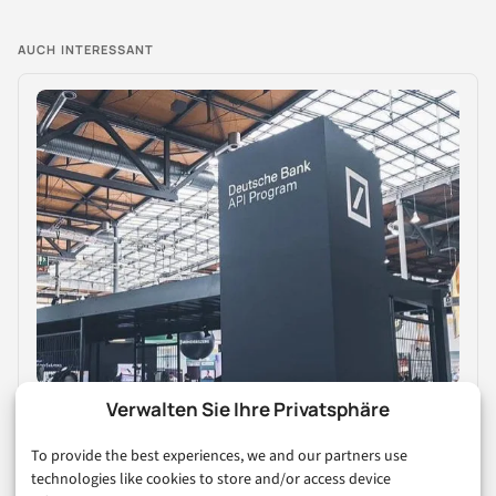
AUCH INTERESSANT
E-COMMERCE & HANDEL
Verwalten Sie Ihre Privatsphäre
AgeCertificate – User Experience durch einen
schnellen und einfachen Altersnachweis
To provide the best experiences, we and our partners use
optimieren
technologies like cookies to store and/or access device