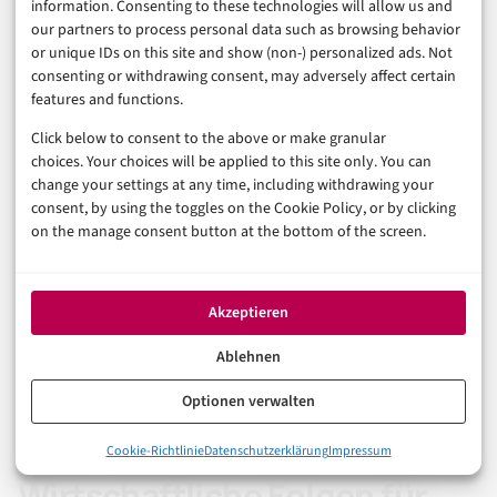
14. Januar 2019
information. Consenting to these technologies will allow us and
our partners to process personal data such as browsing behavior
or unique IDs on this site and show (non-) personalized ads. Not
consenting or withdrawing consent, may adversely affect certain
KI-basierte Inhaltserkennung
features and functions.
Click below to consent to the above or make granular
Künstliche Intelligenz könnte pornografische Inhalte
choices. Your choices will be applied to this site only. You can
automatisch erkennen und nur für verifizierte
change your settings at any time, including withdrawing your
consent, by using the toggles on the Cookie Policy, or by clicking
Erwachsene freigeben. Diese Technologie würde keine
on the manage consent button at the bottom of the screen.
Netzsperren erfordern und könnte flexibler auf
verschiedene Arten problematischer Inhalte reagieren.
Akzeptieren
Die Herausforderung liegt in der Definition dessen, was
Ablehnen
als „jugendgefährdend“ gilt, und der Vermeidung von
Optionen verwalten
Overblocking harmlosen Inhalten.
0%
Cookie-Richtlinie
Datenschutzerklärung
Impressum
Warum Pornhub und YouPorn in Deutschland gesperrt sind
Wirtschaftliche Folgen für