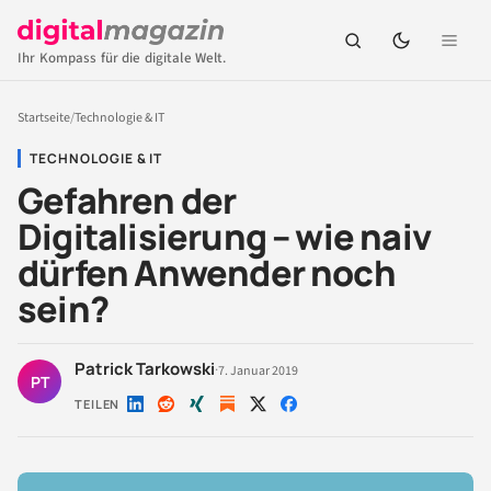
Ihr Kompass für die digitale Welt.
Startseite
/
Technologie & IT
TECHNOLOGIE & IT
Gefahren der
Digitalisierung – wie naiv
dürfen Anwender noch
sein?
Patrick Tarkowski
·
7. Januar 2019
PT
TEILEN
Auf
Auf
Auf
Auf
Auf
LinkedIn
Reddit
Xing
X
Facebook
teilen
teilen
teilen
teilen
teilen