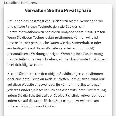
Künstliche Intelligenz
Technologie & IT
Verwalten Sie Ihre Privatsphäre
E-Commerce & Handel
Um Ihnen das bestmögliche Erlebnis zu bieten, verwenden wir
Consumer & Digital Life
und unsere Partner Technologien wie Cookies, um
Marketing
Geräteinformationen zu speichern und/oder darauf zuzugreifen.
Finanzen & FinTech
Wenn Sie diesen Technologien zustimmen, können wir und
unsere Partner persönliche Daten wie das Surfverhalten oder
Business & Karriere
eindeutige IDs auf dieser Website verarbeiten und (nicht)
Sicherheit & Recht
personalisierte Werbung anzeigen. Wenn Sie Ihre Zustimmung
Digitalisierung
nicht erteilen oder zurückziehen, können bestimmte Funktionen
Marketing
beeinträchtigt werden.
Klicken Sie unten, um den obigen Ausführungen zuzustimmen
Magazin
oder eine detaillierte Auswahl zu treffen. Ihre Auswahl wird nur
auf diese Website angewendet. Sie können Ihre Einstellungen
Unsere Redaktion
jederzeit ändern, einschließlich des Widerrufs Ihrer Zustimmung,
Werbeformate & Media Kit
indem Sie die Schalter auf der Cookie-Richtlinie verwenden oder
indem Sie auf die Schaltfläche „Zustimmung verwalten“ am
Rechtliches
unteren Bildschirmrand klicken.
Impressum