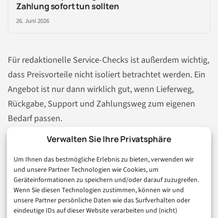
Zahlung sofort tun sollten
26. Juni 2026
Für redaktionelle Service-Checks ist außerdem wichtig,
dass Preisvorteile nicht isoliert betrachtet werden. Ein
Angebot ist nur dann wirklich gut, wenn Lieferweg,
Rückgabe, Support und Zahlungsweg zum eigenen
Bedarf passen.
Verwalten Sie Ihre Privatsphäre
Wer diese Punkte vorab klärt, reduziert Rückfragen,
Wartezeiten und Streit über Erstattung oder Zustellung
Um Ihnen das bestmögliche Erlebnis zu bieten, verwenden wir
und unsere Partner Technologien wie Cookies, um
deutlich.
Geräteinformationen zu speichern und/oder darauf zuzugreifen.
Wenn Sie diesen Technologien zustimmen, können wir und
unsere Partner persönliche Daten wie das Surfverhalten oder
Fazit: Flaconi online nutzen,
eindeutige IDs auf dieser Website verarbeiten und (nicht)