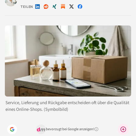
TEILEN
Auf
Auf
Auf
Auf
Auf
LinkedIn
Reddit
Xing
X
Facebook
teilen
teilen
teilen
teilen
teilen
Service, Lieferung und Rückgabe entscheiden oft über die Qualität
eines Online-Shops. (Symbolbild)
bevorzugt bei Google anzeigen!
Warum lohnt sich das?