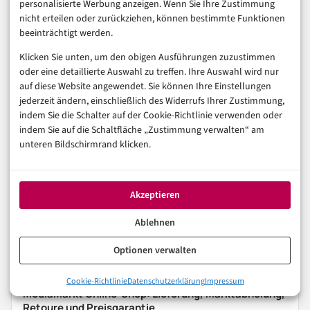
personalisierte Werbung anzeigen. Wenn Sie Ihre Zustimmung
aber mit Serviceblick
nicht erteilen oder zurückziehen, können bestimmte Funktionen
beeinträchtigt werden.
Klicken Sie unten, um den obigen Ausführungen zuzustimmen
Flaconi kann online bequem sein, wenn der
oder eine detaillierte Auswahl zu treffen. Ihre Auswahl wird nur
Serviceweg zur Bestellung passt. Der wichtigste Schritt
auf diese Website angewendet. Sie können Ihre Einstellungen
jederzeit ändern, einschließlich des Widerrufs Ihrer Zustimmung,
passiert vor dem Bezahlen: Versand, Retoure, Zahlung,
indem Sie die Schalter auf der Cookie-Richtlinie verwenden oder
Kundenkonto und Bewertungen prüfen. Dann wird aus
indem Sie auf die Schaltfläche „Zustimmung verwalten“ am
unteren Bildschirmrand klicken.
dem schnellen Online-Kauf kein unnötiger Servicefall.
E-COMMERCE
ONLINE-SHOPS
VERBRAUCHERSCHUTZ
Akzeptieren
Ablehnen
In der Reihe
E-Commerce & Handel
Optionen verwalten
VORHERIGER ARTIKEL
Cookie-Richtlinie
Datenschutzerklärung
Impressum
MediaMarkt Online-Shop: Lieferung, Marktabholung,
Retoure und Preisgarantie