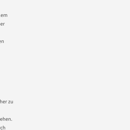
llem
der
en
her zu
hehen.
rch