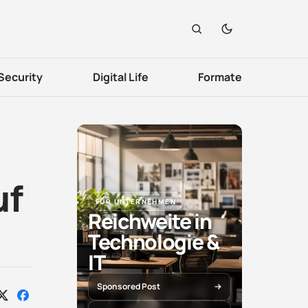
Security
Digital Life
Formate
uf
FÜR UNTERNEHMEN
Reichweite in
Technologie &
IT
Sponsored Post
Auf
Auf