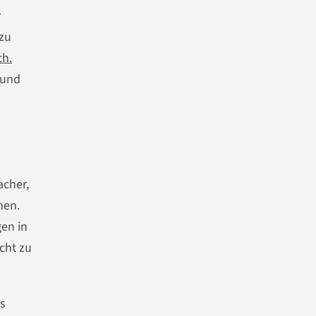
r
 zu
ch.
 und
acher,
men.
gen in
cht zu
s