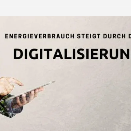
LinkedIn
Reddit
Xing
teilen
teilen
teilen