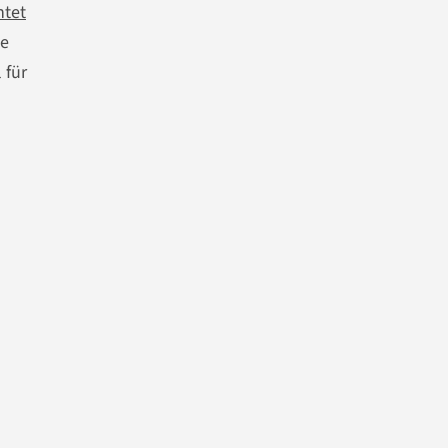
htet
ie
 für