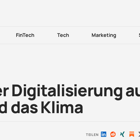
FinTech
Tech
Marketing
r Digitalisierung a
d das Klima
TEILEN
Auf
Auf
Auf