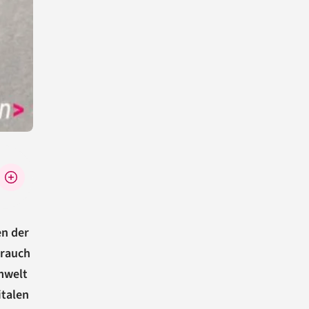
en der
brauch
Umwelt
italen