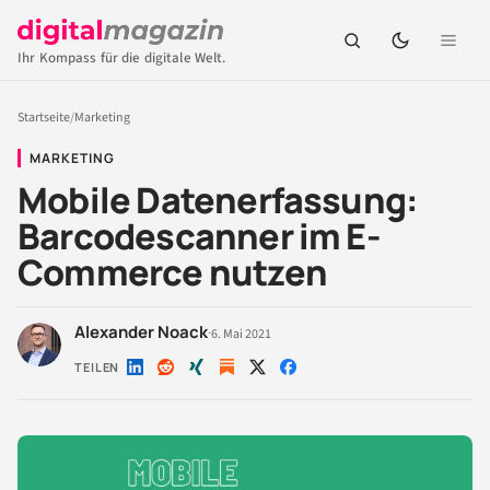
Ihr Kompass für die digitale Welt.
Startseite
/
Marketing
MARKETING
Mobile Datenerfassung:
Barcodescanner im E-
Commerce nutzen
Alexander Noack
·
6. Mai 2021
TEILEN
Auf
Auf
Auf
Auf
Auf
LinkedIn
Reddit
Xing
X
Facebook
teilen
teilen
teilen
teilen
teilen