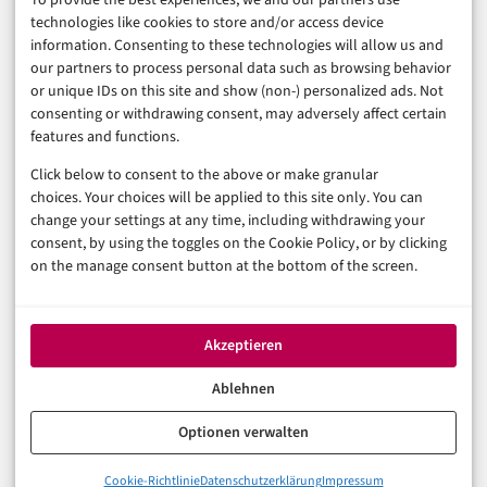
To provide the best experiences, we and our partners use
Business & Karriere
technologies like cookies to store and/or access device
Sicherheit & Recht
information. Consenting to these technologies will allow us and
Digitalisierung
our partners to process personal data such as browsing behavior
Marketing
or unique IDs on this site and show (non-) personalized ads. Not
consenting or withdrawing consent, may adversely affect certain
features and functions.
Magazin
Click below to consent to the above or make granular
Unsere Redaktion
choices. Your choices will be applied to this site only. You can
Werbeformate & Media Kit
change your settings at any time, including withdrawing your
consent, by using the toggles on the Cookie Policy, or by clicking
Rechtliches
on the manage consent button at the bottom of the screen.
Impressum
Datenschutzerklärung (EU)
Akzeptieren
Cookie-Richtlinie (EU)
Haftungsausschluss
Ablehnen
Optionen verwalten
© 2026 digital-magazin.de — Alle Rechte vorbehalten.
Cookie-Richtlinie
Datenschutzerklärung
Impressum