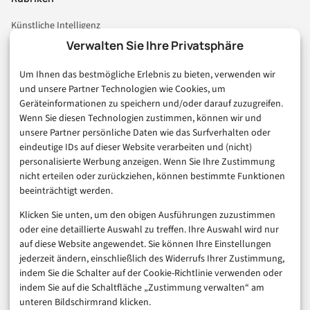
Künstliche Intelligenz
Technologie & IT
Verwalten Sie Ihre Privatsphäre
E-Commerce & Handel
Um Ihnen das bestmögliche Erlebnis zu bieten, verwenden wir
Consumer & Digital Life
und unsere Partner Technologien wie Cookies, um
Marketing
Geräteinformationen zu speichern und/oder darauf zuzugreifen.
Finanzen & FinTech
Wenn Sie diesen Technologien zustimmen, können wir und
unsere Partner persönliche Daten wie das Surfverhalten oder
Business & Karriere
eindeutige IDs auf dieser Website verarbeiten und (nicht)
Sicherheit & Recht
personalisierte Werbung anzeigen. Wenn Sie Ihre Zustimmung
Digitalisierung
nicht erteilen oder zurückziehen, können bestimmte Funktionen
Marketing
beeinträchtigt werden.
Klicken Sie unten, um den obigen Ausführungen zuzustimmen
Magazin
oder eine detaillierte Auswahl zu treffen. Ihre Auswahl wird nur
auf diese Website angewendet. Sie können Ihre Einstellungen
Unsere Redaktion
jederzeit ändern, einschließlich des Widerrufs Ihrer Zustimmung,
Werbeformate & Media Kit
indem Sie die Schalter auf der Cookie-Richtlinie verwenden oder
indem Sie auf die Schaltfläche „Zustimmung verwalten“ am
Rechtliches
unteren Bildschirmrand klicken.