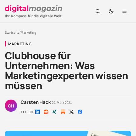
Ihr Kompass für die digitale Welt.
Startseite
/
Marketing
MARKETING
Clubhouse für
Unternehmen: Was
Marketingexperten wissen
müssen
Carsten Hack
·
29. März 2021
CH
TEILEN
Auf
Auf
Auf
Auf
Auf
LinkedIn
Reddit
Xing
X
Facebook
teilen
teilen
teilen
teilen
teilen