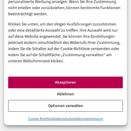
personalisierte Werbung anzeigen. Wenn Sie Ihre Zustimmung
ein realer Sicherheitsgewinn – unabhängig davon, ob
nicht erteilen oder zurückziehen, können bestimmte Funktionen
beeinträchtigt werden.
er primär regulatorisch oder versicherungsmotiviert ist.
Klicken Sie unten, um den obigen Ausführungen zuzustimmen
Die Richtung stimmt, auch wenn der Antrieb ein
oder eine detaillierte Auswahl zu treffen. Ihre Auswahl wird nur
kommerzieller ist.
auf diese Website angewendet. Sie können Ihre Einstellungen
jederzeit ändern, einschließlich des Widerrufs Ihrer Zustimmung,
Kritisch bleibt, dass dieser Effekt nur dann nachhaltig
indem Sie die Schalter auf der Cookie-Richtlinie verwenden oder
indem Sie auf die Schaltfläche „Zustimmung verwalten“ am
ist, wenn Unternehmen die eingeführten Maßnahmen
unteren Bildschirmrand klicken.
auch operativ leben und nicht lediglich für den
Antragszeitpunkt implementieren. Ein Backup, das
Akzeptieren
einmalig eingerichtet, aber nie getestet wird, schützt
im Ernstfall genauso wenig wie keines. Der
Ablehnen
Versicherungsantrag kann der Startpunkt sein – aber
Optionen verwalten
kein Endpunkt.
0%
Cookie-Richtlinie
Datenschutzerklärung
Impressum
NIS2 trifft den Mittelstand: Das Schweigen vor dem Bußgeld