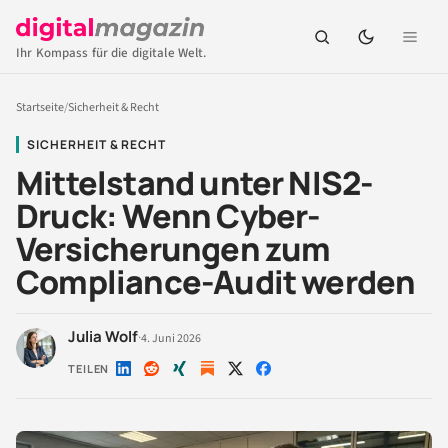
Ihr Kompass für die digitale Welt.
Startseite
/
Sicherheit & Recht
SICHERHEIT & RECHT
Mittelstand unter NIS2-
Druck: Wenn Cyber-
Versicherungen zum
Compliance-Audit werden
Julia Wolf
·
4. Juni 2026
TEILEN
Auf
Auf
Auf
Auf
Auf
LinkedIn
Reddit
Xing
X
Facebook
teilen
teilen
teilen
teilen
teilen