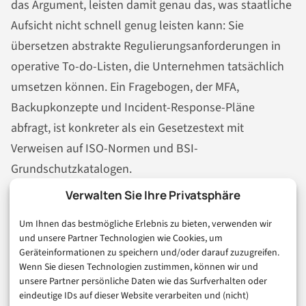
das Argument, leisten damit genau das, was staatliche
Aufsicht nicht schnell genug leisten kann: Sie
übersetzen abstrakte Regulierungsanforderungen in
operative To-do-Listen, die Unternehmen tatsächlich
umsetzen können. Ein Fragebogen, der MFA,
Backupkonzepte und Incident-Response-Pläne
abfragt, ist konkreter als ein Gesetzestext mit
Verweisen auf ISO-Normen und BSI-
Grundschutzkatalogen.
Verwalten Sie Ihre Privatsphäre
Für viele Mittelständler ohne interne IT-
Sicherheitsexpertise ist der Versicherungsantrag
Um Ihnen das bestmögliche Erlebnis zu bieten, verwenden wir
und unsere Partner Technologien wie Cookies, um
tatsächlich der erste strukturierte Kontakt mit dem
Geräteinformationen zu speichern und/oder darauf zuzugreifen.
Thema Cyber-Risikomanagement. Wenn dieser
Wenn Sie diesen Technologien zustimmen, können wir und
unsere Partner persönliche Daten wie das Surfverhalten oder
Kontakt dazu führt, dass MFA eingerichtet, Backups
eindeutige IDs auf dieser Website verarbeiten und (nicht)
getestet und Schulungen durchgeführt werden, ist das