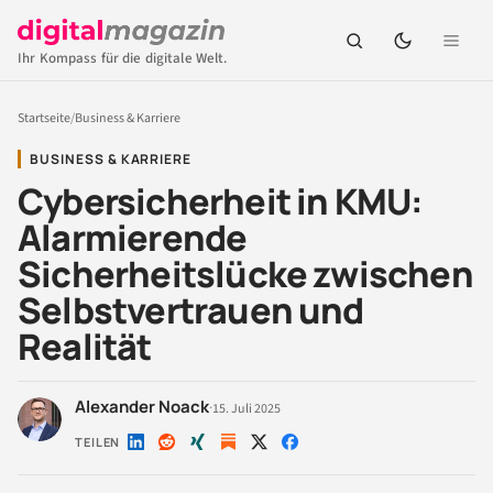
Ihr Kompass für die digitale Welt.
Startseite
/
Business & Karriere
BUSINESS & KARRIERE
Cybersicherheit in KMU:
Alarmierende
Sicherheitslücke zwischen
Selbstvertrauen und
Realität
Alexander Noack
·
15. Juli 2025
TEILEN
Auf
Auf
Auf
Auf
Auf
LinkedIn
Reddit
Xing
X
Facebook
teilen
teilen
teilen
teilen
teilen