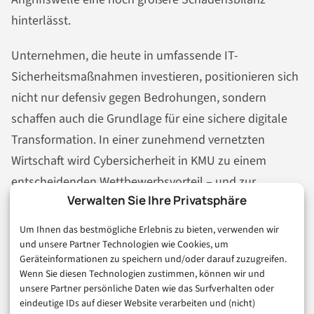
hinterlässt.
Unternehmen, die heute in umfassende IT-
Sicherheitsmaßnahmen investieren, positionieren sich
nicht nur defensiv gegen Bedrohungen, sondern
schaffen auch die Grundlage für eine sichere digitale
Transformation. In einer zunehmend vernetzten
Wirtschaft wird Cybersicherheit in KMU zu einem
entscheidenden Wettbewerbsvorteil – und zur
Verwalten Sie Ihre Privatsphäre
Überlebensfrage für den deutschen Mittelstand.
Um Ihnen das bestmögliche Erlebnis zu bieten, verwenden wir
und unsere Partner Technologien wie Cookies, um
Geräteinformationen zu speichern und/oder darauf zuzugreifen.
In der Reihe
Business & Karriere
Wenn Sie diesen Technologien zustimmen, können wir und
unsere Partner persönliche Daten wie das Surfverhalten oder
VORHERIGER ARTIKEL
eindeutige IDs auf dieser Website verarbeiten und (nicht)
Hinweisgebersysteme Deutschland: NAVEX Report