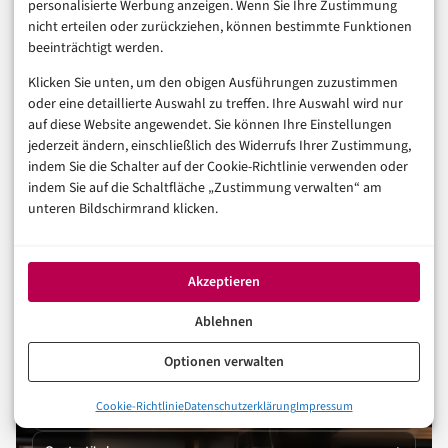
personalisierte Werbung anzeigen. Wenn Sie Ihre Zustimmung
zeigt dramatische Defizite bei der Umsetzung
nicht erteilen oder zurückziehen, können bestimmte Funktionen
beeinträchtigt werden.
NÄCHSTER ARTIKEL
Klicken Sie unten, um den obigen Ausführungen zuzustimmen
Flintfox by Enable führt den Tariff Price Planner ein,
oder eine detaillierte Auswahl zu treffen. Ihre Auswahl wird nur
mit dem Unternehmen proaktiv auf schwankende
auf diese Website angewendet. Sie können Ihre Einstellungen
Zölle reagieren können
jederzeit ändern, einschließlich des Widerrufs Ihrer Zustimmung,
indem Sie die Schalter auf der Cookie-Richtlinie verwenden oder
indem Sie auf die Schaltfläche „Zustimmung verwalten“ am
unteren Bildschirmrand klicken.
Akzeptieren
FÜR UNTERNEHMEN
Ablehnen
Reichweite in Business &
Optionen verwalten
Karriere
Cookie-Richtlinie
Datenschutzerklärung
Impressum
Sponsored Post