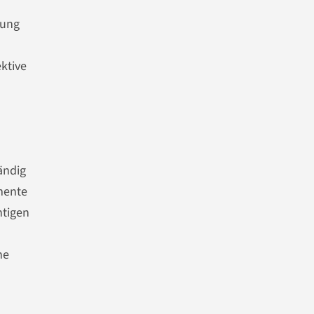
dung
ktive
ändig
emente
htigen
ne