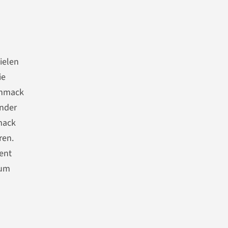
ielen
ie
chmack
ander
mack
ren.
ent
zum