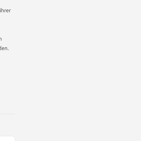
ihrer
n
den.