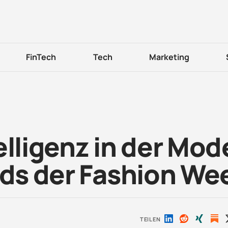
FinTech
Tech
Marketing
elligenz in der Mod
nds der Fashion We
TEILEN
Auf
Auf
Auf