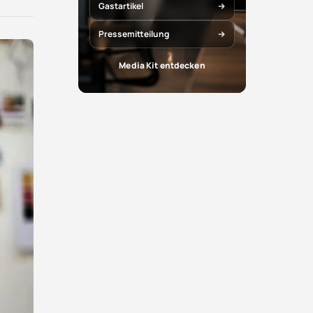
X
Facebook
Gastartikel
teilen
teilen
Pressemitteilung
Media Kit entdecken