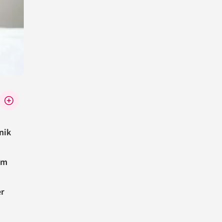
nik
em
er