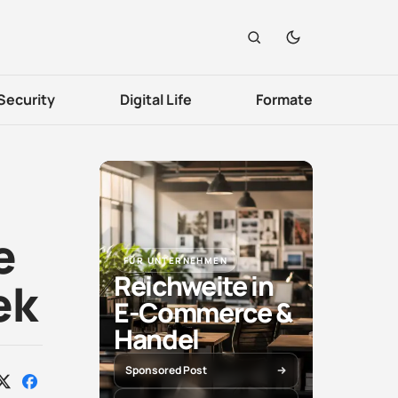
Security
Digital Life
Formate
e
FÜR UNTERNEHMEN
Reichweite in
ek
E-Commerce &
Handel
Sponsored Post
Auf
Auf