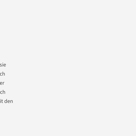
n
sie
rch
er
sch
it den