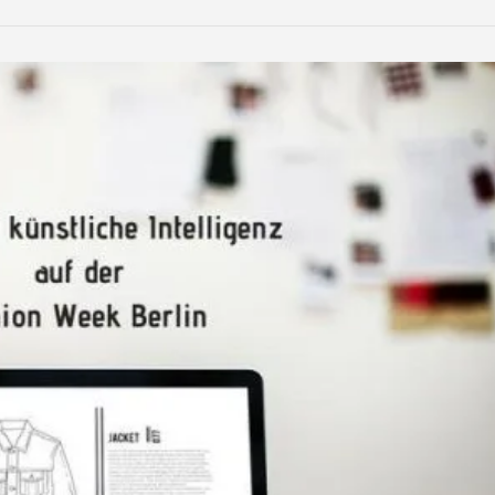
LinkedIn
Reddit
Xing
teilen
teilen
teilen