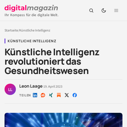
Ihr Kompass für die digitale Welt.
Startseite
/
Künstliche Intelligenz
KÜNSTLICHE INTELLIGENZ
Künstliche Intelligenz
revolutioniert das
Gesundheitswesen
Leon Laage
·
19. April 2023
LL
TEILEN
Auf
Auf
Auf
Auf
Auf
LinkedIn
Reddit
Xing
X
Facebook
teilen
teilen
teilen
teilen
teilen