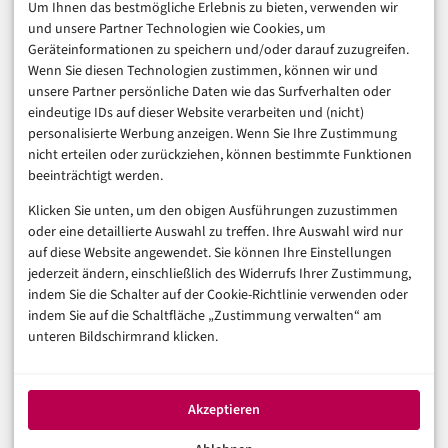
Um Ihnen das bestmögliche Erlebnis zu bieten, verwenden wir
Consumer & Digital Life
und unsere Partner Technologien wie Cookies, um
Marketing
Geräteinformationen zu speichern und/oder darauf zuzugreifen.
Finanzen & FinTech
Wenn Sie diesen Technologien zustimmen, können wir und
unsere Partner persönliche Daten wie das Surfverhalten oder
Business & Karriere
eindeutige IDs auf dieser Website verarbeiten und (nicht)
Sicherheit & Recht
personalisierte Werbung anzeigen. Wenn Sie Ihre Zustimmung
Digitalisierung
nicht erteilen oder zurückziehen, können bestimmte Funktionen
Marketing
beeinträchtigt werden.
Klicken Sie unten, um den obigen Ausführungen zuzustimmen
Magazin
oder eine detaillierte Auswahl zu treffen. Ihre Auswahl wird nur
auf diese Website angewendet. Sie können Ihre Einstellungen
Unsere Redaktion
jederzeit ändern, einschließlich des Widerrufs Ihrer Zustimmung,
Werbeformate & Media Kit
indem Sie die Schalter auf der Cookie-Richtlinie verwenden oder
indem Sie auf die Schaltfläche „Zustimmung verwalten“ am
Rechtliches
unteren Bildschirmrand klicken.
Impressum
Datenschutzerklärung (EU)
Akzeptieren
Cookie-Richtlinie (EU)