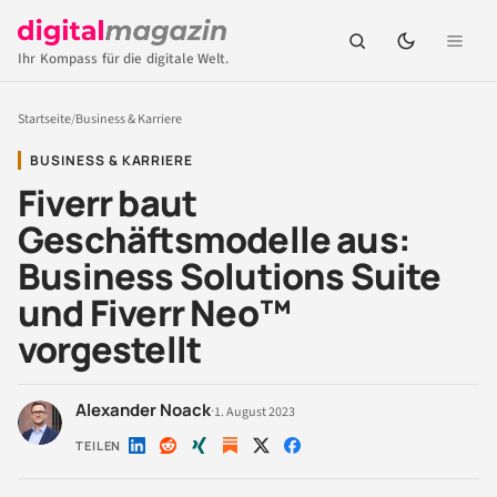
Ihr Kompass für die digitale Welt.
Startseite
/
Business & Karriere
BUSINESS & KARRIERE
Fiverr baut
Geschäftsmodelle aus:
Business Solutions Suite
und Fiverr Neo™
vorgestellt
Alexander Noack
·
1. August 2023
TEILEN
Auf
Auf
Auf
Auf
Auf
LinkedIn
Reddit
Xing
X
Facebook
teilen
teilen
teilen
teilen
teilen