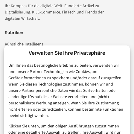
Ihr Kompass für die digitale Welt. Fundierte Artikel zu
Digitalisierung, KI, E-Commerce, FinTech und Trends der
digitalen Wirtschaft.
Rubriken
Künstliche Intelligenz
Technologie & IT
Verwalten Sie Ihre Privatsphäre
E-Commerce & Handel
Um Ihnen das bestmögliche Erlebnis zu bieten, verwenden wir
Consumer & Digital Life
und unsere Partner Technologien wie Cookies, um
Marketing
Geräteinformationen zu speichern und/oder darauf zuzugreifen.
Finanzen & FinTech
Wenn Sie diesen Technologien zustimmen, können wir und
unsere Partner persönliche Daten wie das Surfverhalten oder
Business & Karriere
eindeutige IDs auf dieser Website verarbeiten und (nicht)
Sicherheit & Recht
personalisierte Werbung anzeigen. Wenn Sie Ihre Zustimmung
Digitalisierung
nicht erteilen oder zurückziehen, können bestimmte Funktionen
Marketing
beeinträchtigt werden.
Klicken Sie unten, um den obigen Ausführungen zuzustimmen
Magazin
oder eine detaillierte Auswahl zu treffen. Ihre Auswahl wird nur