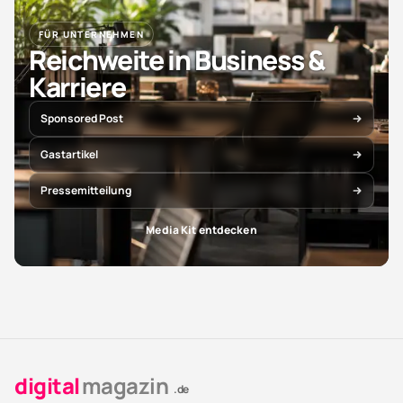
FÜR UNTERNEHMEN
Reichweite in Business &
Karriere
Sponsored Post
Gastartikel
Pressemitteilung
Media Kit entdecken
digital
magazin
.de