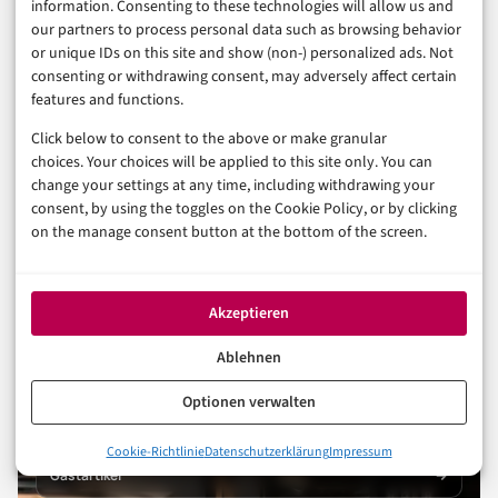
information. Consenting to these technologies will allow us and
App Store Störung: Was Sie bei digitalen
our partners to process personal data such as browsing behavior
Käufen jetzt absichern sollten
or unique IDs on this site and show (non-) personalized ads. Not
consenting or withdrawing consent, may adversely affect certain
features and functions.
30. Juli 2026
Click below to consent to the above or make granular
choices. Your choices will be applied to this site only. You can
change your settings at any time, including withdrawing your
consent, by using the toggles on the Cookie Policy, or by clicking
on the manage consent button at the bottom of the screen.
Akzeptieren
FÜR UNTERNEHMEN
Reichweite in Finanzen &
Ablehnen
FinTech
Optionen verwalten
Sponsored Post
Cookie-Richtlinie
Datenschutzerklärung
Impressum
Gastartikel