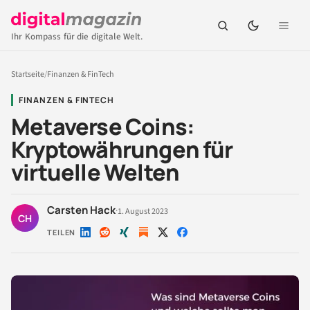
Ihr Kompass für die digitale Welt.
Startseite
/
Finanzen & FinTech
FINANZEN & FINTECH
Metaverse Coins:
Kryptowährungen für
virtuelle Welten
Carsten Hack
·
1. August 2023
CH
TEILEN
Auf
Auf
Auf
Auf
Auf
LinkedIn
Reddit
Xing
X
Facebook
teilen
teilen
teilen
teilen
teilen