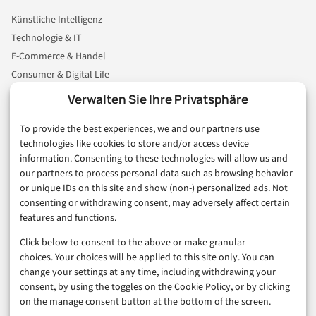
Künstliche Intelligenz
Technologie & IT
E-Commerce & Handel
Consumer & Digital Life
Marketing
Verwalten Sie Ihre Privatsphäre
Finanzen & FinTech
To provide the best experiences, we and our partners use
Business & Karriere
technologies like cookies to store and/or access device
Sicherheit & Recht
information. Consenting to these technologies will allow us and
Digitalisierung
our partners to process personal data such as browsing behavior
Marketing
or unique IDs on this site and show (non-) personalized ads. Not
consenting or withdrawing consent, may adversely affect certain
features and functions.
Magazin
Click below to consent to the above or make granular
Unsere Redaktion
choices. Your choices will be applied to this site only. You can
Werbeformate & Media Kit
change your settings at any time, including withdrawing your
consent, by using the toggles on the Cookie Policy, or by clicking
Rechtliches
on the manage consent button at the bottom of the screen.