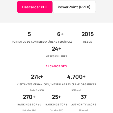
Descargar PDF
PowerPoint (PPTX)
5
6+
2015
FORMATOS DE CONTENIDO
ÁREAS TEMÁTICAS
DESDE
24+
MESES EN LÍNEA
ALCANCE SEO
27k+
4.700+
VISITANTES ORGÁNICOS / MES
PALABRAS CLAVE ORGÁNICAS
DataForSEO
SEMrush
270+
25+
37
RANKINGS TOP 10
RANKINGS TOP 3
AUTHORITY SCORE
DataForSEO
DataForSEO
SEMrush