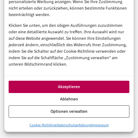
hält, was die Ankündigung verspricht. AlmaLinux und
personalisierte Werbung anzeigen. Wenn Sie Ihre Zustimmung
nicht erteilen oder zurückziehen, können bestimmte Funktionen
Rocky Linux werden konsolidieren oder sich stärker
beeinträchtigt werden.
differenzieren müssen, sobald ein dritter ernsthafter
Klicken Sie unten, um den obigen Ausführungen zuzustimmen
Community-Akteur mit institutionellem Rückhalt im
oder eine detaillierte Auswahl zu treffen. Ihre Auswahl wird nur
Markt ist.
auf diese Website angewendet. Sie können Ihre Einstellungen
jederzeit ändern, einschließlich des Widerrufs Ihrer Zustimmung,
indem Sie die Schalter auf der Cookie-Richtlinie verwenden oder
Die entscheidende Frage ist nicht, ob Community-
indem Sie auf die Schaltfläche „Zustimmung verwalten“ am
Distributionen gut genug sind. Die Frage ist: Für
unteren Bildschirmrand klicken.
welchen Workload, mit welchem internen
Kompetenzprofil, unter welchen regulatorischen
Akzeptieren
Bedingungen? Wer darauf ehrliche Antworten hat,
Ablehnen
kann die RHEL Subscription einsparen – oder erkennt,
warum er sie braucht. Beides ist eine valide Antwort,
Optionen verwalten
nur nicht für alle gleichzeitig.
0%
Cookie-Richtlinie
Datenschutzerklärung
Impressum
Was 2023 wirklich passiert ist
Haben Sie eine Migrationsstrategie für Ihre CentOS-