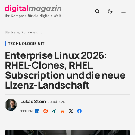
Ihr Kompass für die digitale Welt.
Startseite
/
Digitalisierung
TECHNOLOGIE & IT
Enterprise Linux 2026:
RHEL-Clones, RHEL
Subscription und die neue
Lizenz-Landschaft
Lukas Stein
·
5. Juni 2026
TEILEN
Auf
Auf
Auf
Auf
Auf
LinkedIn
Reddit
Xing
X
Facebook
teilen
teilen
teilen
teilen
teilen