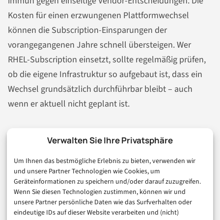
immun gegen einseitige Vendor-Entscheidungen. Die
Kosten für einen erzwungenen Plattformwechsel
können die Subscription-Einsparungen der
vorangegangenen Jahre schnell übersteigen. Wer
RHEL-Subscription einsetzt, sollte regelmäßig prüfen,
ob die eigene Infrastruktur so aufgebaut ist, dass ein
Wechsel grundsätzlich durchführbar bleibt – auch
wenn er aktuell nicht geplant ist.
Was bleibt offen
Verwalten Sie Ihre Privatsphäre
Um Ihnen das bestmögliche Erlebnis zu bieten, verwenden wir
und unsere Partner Technologien wie Cookies, um
Der SUSE-Fork könnte die Landschaft 2027 oder 2028
Geräteinformationen zu speichern und/oder darauf zuzugreifen.
nochmals verschieben – wenn das Projekt tatsächlich
Wenn Sie diesen Technologien zustimmen, können wir und
unsere Partner persönliche Daten wie das Surfverhalten oder
produktionsreif wird und die Foundation-Governance
eindeutige IDs auf dieser Website verarbeiten und (nicht)