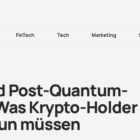
FinTech
Tech
Marketing
nd Post-Quantum-
 Was Krypto-Holder
 tun müssen