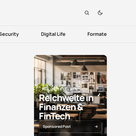
Security
Digital Life
Formate
FÜR UNTERNEHMEN
Reichweite in
Finanzen &
FinTech
Sponsored Post