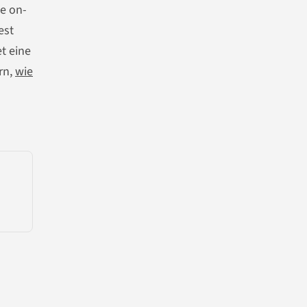
ie on-
est
t eine
rn,
wie