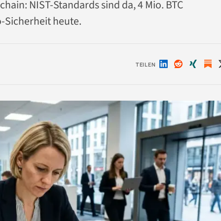
chain: NIST-Standards sind da, 4 Mio. BTC
o-Sicherheit heute.
TEILEN
Auf
Auf
Auf
LinkedIn
Reddit
Xing
teilen
teilen
teilen