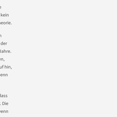
e
 kein
eorie.
n
 der
Jahre.
en,
f hin,
wenn
dass
. Die
 wenn