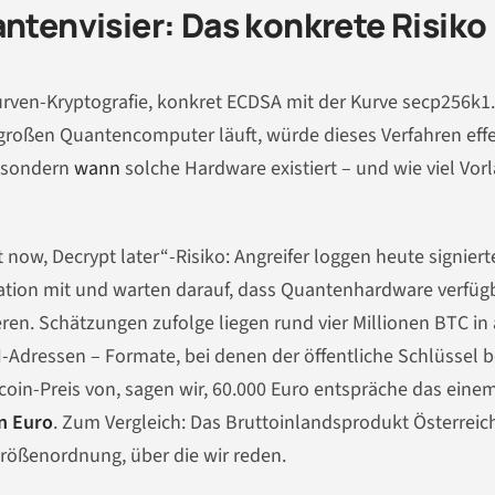
antenvisier: Das konkrete Risiko
urven-Kryptografie, konkret ECDSA mit der Kurve secp256k1.
großen Quantencomputer läuft, würde dieses Verfahren effe
, sondern
wann
solche Hardware existiert – und wie viel Vorl
now, Decrypt later“-Risiko: Angreifer loggen heute signiert
tion mit und warten darauf, dass Quantenhardware verfüg
ren. Schätzungen zufolge liegen rund vier Millionen BTC in 
dressen – Formate, bei denen der öffentliche Schlüssel b
itcoin-Preis von, sagen wir, 60.000 Euro entspräche das eine
en Euro
. Zum Vergleich: Das Bruttoinlandsprodukt Österreic
 Größenordnung, über die wir reden.