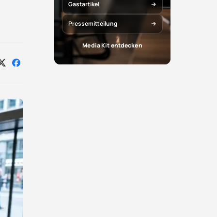
Gastartikel
Pressemitteilung
Media Kit entdecken
Auf
Auf
X
Facebook
teilen
teilen