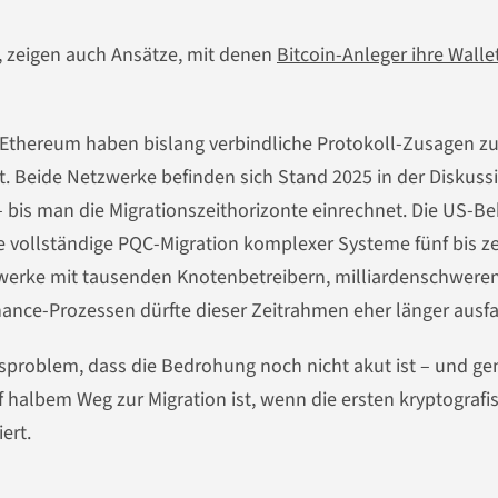
, zeigen auch Ansätze, mit denen
Bitcoin-Anleger ihre Walle
 Ethereum haben bislang verbindliche Protokoll-Zusagen zu
 Beide Netzwerke befinden sich Stand 2025 in der Diskuss
 bis man die Migrationszeithorizonte einrechnet. Die US-B
ie vollständige PQC-Migration komplexer Systeme fünf bis z
zwerke mit tausenden Knotenbetreibern, milliardenschwere
nce-Prozessen dürfte dieser Zeitrahmen eher länger ausfa
sproblem, dass die Bedrohung noch nicht akut ist – und g
f halbem Weg zur Migration ist, wenn die ersten kryptografi
ert.