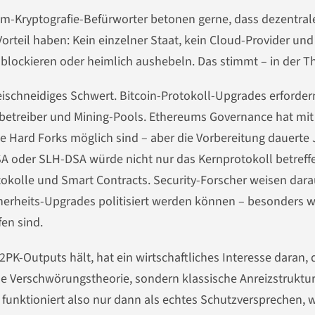
um-Kryptografie-Befürworter betonen gerne, dass dezentral
orteil haben: Kein einzelner Staat, kein Cloud-Provider und
lockieren oder heimlich aushebeln. Das stimmt – in der Th
weischneidiges Schwert. Bitcoin-Protokoll-Upgrades erforder
etreiber und Mining-Pools. Ethereums Governance hat mit
te Hard Forks möglich sind – aber die Vorbereitung dauerte 
SA oder SLH-DSA würde nicht nur das Kernprotokoll betreff
okolle und Smart Contracts. Security-Forscher weisen darau
herheits-Upgrades politisiert werden können – besonders 
fen sind.
PK-Outputs hält, hat ein wirtschaftliches Interesse daran, 
ine Verschwörungstheorie, sondern klassische Anreizstruktur
 funktioniert also nur dann als echtes Schutzversprechen,