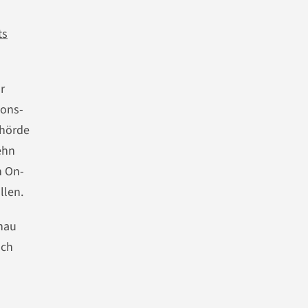
ts
r
ions-
ehörde
ehn
n On-
llen.
enau
sch