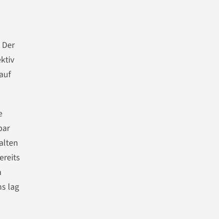
 Der
ktiv
auf
e
bar
alten
ereits
m
hs lag