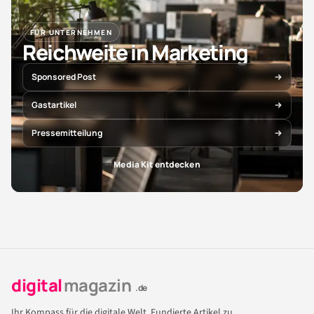
FÜR UNTERNEHMEN
Reichweite in Marketing
Sponsored Post
Gastartikel
Pressemitteilung
Media Kit entdecken
digital
magazin
.de
Ihr Kompass für die digitale Welt. Fundierte Artikel zu