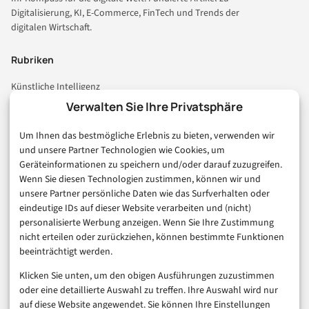
Digitalisierung, KI, E-Commerce, FinTech und Trends der
digitalen Wirtschaft.
Rubriken
Künstliche Intelligenz
Technologie & IT
Verwalten Sie Ihre Privatsphäre
E-Commerce & Handel
Um Ihnen das bestmögliche Erlebnis zu bieten, verwenden wir
Consumer & Digital Life
und unsere Partner Technologien wie Cookies, um
Marketing
Geräteinformationen zu speichern und/oder darauf zuzugreifen.
Finanzen & FinTech
Wenn Sie diesen Technologien zustimmen, können wir und
unsere Partner persönliche Daten wie das Surfverhalten oder
Business & Karriere
eindeutige IDs auf dieser Website verarbeiten und (nicht)
Sicherheit & Recht
personalisierte Werbung anzeigen. Wenn Sie Ihre Zustimmung
Digitalisierung
nicht erteilen oder zurückziehen, können bestimmte Funktionen
Marketing
beeinträchtigt werden.
Klicken Sie unten, um den obigen Ausführungen zuzustimmen
Magazin
oder eine detaillierte Auswahl zu treffen. Ihre Auswahl wird nur
auf diese Website angewendet. Sie können Ihre Einstellungen
Unsere Redaktion