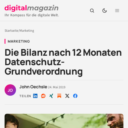
Ihr Kompass für die digitale Welt.
Startseite
/
Marketing
MARKETING
Die Bilanz nach 12 Monaten
Datenschutz-
Grundverordnung
John Oechsle
·
24. Mai 2019
JO
TEILEN
Auf
Auf
Auf
Auf
Auf
LinkedIn
Reddit
Xing
X
Facebook
teilen
teilen
teilen
teilen
teilen