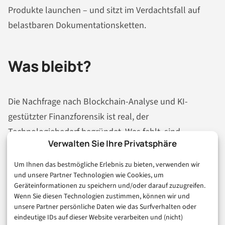
Produkte launchen – und sitzt im Verdachtsfall auf
belastbaren Dokumentationsketten.
Was bleibt?
Die Nachfrage nach Blockchain-Analyse und KI-
gestützter Finanzforensik ist real, der
Technologiebedarf begründet. Was fehlt, sind
Verwalten Sie Ihre Privatsphäre
belastbare öffentliche Zahlen zu Mandatsvolumina
und konkreten deutschen Fintech-Kunden – das
Um Ihnen das bestmögliche Erlebnis zu bieten, verwenden wir
und unsere Partner Technologien wie Cookies, um
Segment ist noch jung genug, dass viele Deployments
Geräteinformationen zu speichern und/oder darauf zuzugreifen.
unter Vertraulichkeit laufen. Die eigentlich spannende
Wenn Sie diesen Technologien zustimmen, können wir und
Frage für die nächsten zwölf Monate: Schafft es das
unsere Partner persönliche Daten wie das Surfverhalten oder
eindeutige IDs auf dieser Website verarbeiten und (nicht)
deutsche Startup-Ökosystem, eigene Compliance-