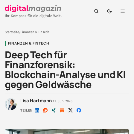
Ihr Kompass für die digitale Welt.
Startseite
/
Finanzen & FinTech
FINANZEN & FINTECH
Deep Tech für
Finanzforensik:
Blockchain-Analyse und KI
gegen Geldwäsche
Lisa Hartmann
·
17. Juni 2026
TEILEN
Auf
Auf
Auf
Auf
Auf
LinkedIn
Reddit
Xing
X
Facebook
teilen
teilen
teilen
teilen
teilen