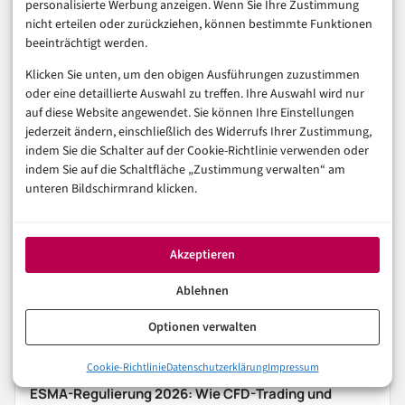
personalisierte Werbung anzeigen. Wenn Sie Ihre Zustimmung
Tech-Plattformen zu etablieren, bevor die US-
nicht erteilen oder zurückziehen, können bestimmte Funktionen
beeinträchtigt werden.
amerikanischen und britischen Platzhirsche den Markt
vollständig konsolidieren?
Klicken Sie unten, um den obigen Ausführungen zuzustimmen
oder eine detaillierte Auswahl zu treffen. Ihre Auswahl wird nur
auf diese Website angewendet. Sie können Ihre Einstellungen
Welche Blockchain-Analyse- oder AML-Tools setzen
jederzeit ändern, einschließlich des Widerrufs Ihrer Zustimmung,
Sie in Ihrem Unternehmen ein – und wo lagen die
indem Sie die Schalter auf der Cookie-Richtlinie verwenden oder
indem Sie auf die Schaltfläche „Zustimmung verwalten“ am
größten Hürden bei der Integration? Schreiben Sie es
unteren Bildschirmrand klicken.
in die Kommentare.
Akzeptieren
BLOCKCHAIN
CYBERSECURITY
FINTECH
Ablehnen
Optionen verwalten
In der Reihe
Finanzen & FinTech
Cookie-Richtlinie
Datenschutzerklärung
Impressum
VORHERIGER ARTIKEL
ESMA-Regulierung 2026: Wie CFD-Trading und