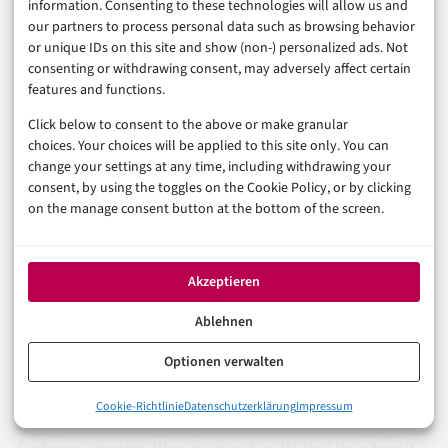
information. Consenting to these technologies will allow us and
Wendepunkt nicht beim nächsten Hardware-
our partners to process personal data such as browsing behavior
Announcement eines Quantum-Providers, sondern
or unique IDs on this site and show (non-) personalized ads. Not
beim ersten unabhängig verifizierten, peer-reviewten
consenting or withdrawing consent, may adversely affect certain
features and functions.
Nachweis eines echten Quantenvorteils auf einer
Click below to consent to the above or make granular
realen institutionellen Portfoliogröße. Den gibt es 2026
choices. Your choices will be applied to this site only. You can
noch nicht. Was es gibt, ist eine ernsthafte, methodisch
change your settings at any time, including withdrawing your
saubere Annäherung daran. Und das ist – trotz allem
consent, by using the toggles on the Cookie Policy, or by clicking
on the manage consent button at the bottom of the screen.
Hype – schon bemerkenswert genug.
Ob der prognostizierte Durchbruch zwischen 2028 und
Akzeptieren
2030 tatsächlich eintrifft oder sich die Zeitpläne erneut
Ablehnen
verschieben: Finanzinstitute, die jetzt nicht zumindest
strategisch experimentieren, werden den Anschluss
Optionen verwalten
verlieren – nicht an Quantencomputer, sondern an die
0%
Cookie-Richtlinie
Datenschutzerklärung
Impressum
Von der Theorie zum Piloten: Wo Quantenalgorithmen gerade
Wettbewerber, die dann wissen, wie man diese