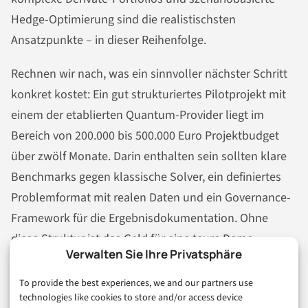
Hedge-Optimierung sind die realistischsten
Ansatzpunkte – in dieser Reihenfolge.
Rechnen wir nach, was ein sinnvoller nächster Schritt
konkret kostet: Ein gut strukturiertes Pilotprojekt mit
einem der etablierten Quantum-Provider liegt im
Bereich von 200.000 bis 500.000 Euro Projektbudget
über zwölf Monate. Darin enthalten sein sollten klare
Benchmarks gegen klassische Solver, ein definiertes
Problemformat mit realen Daten und ein Governance-
Framework für die Ergebnisdokumentation. Ohne
diese Struktur ist das Geld für eine teure Demo
Verwalten Sie Ihre Privatsphäre
ausgegeben.
To provide the best experiences, we and our partners use
Meiner Einschätzung nach liegt der entscheidende
technologies like cookies to store and/or access device