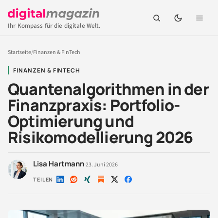
Ihr Kompass für die digitale Welt.
Startseite
/
Finanzen & FinTech
FINANZEN & FINTECH
Quantenalgorithmen in der
Finanzpraxis: Portfolio-
Optimierung und
Risikomodellierung 2026
Lisa Hartmann
·
23. Juni 2026
TEILEN
Auf
Auf
Auf
Auf
Auf
LinkedIn
Reddit
Xing
X
Facebook
teilen
teilen
teilen
teilen
teilen