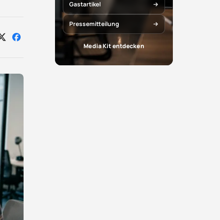
Gastartikel
Pressemitteilung
Auf
Auf
Media Kit entdecken
X
Facebook
teilen
teilen