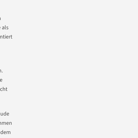
m
 als
ntiert
n.
le
icht
aude
ehmen
zudem