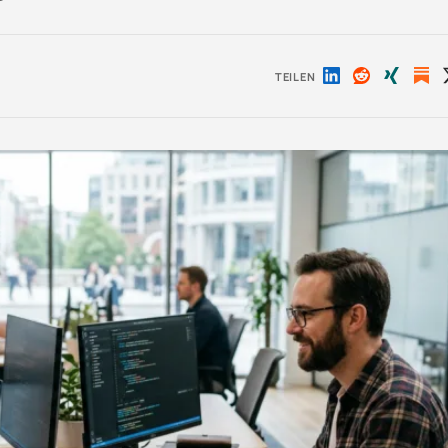
TEILEN
Auf
Auf
Auf
LinkedIn
Reddit
Xing
teilen
teilen
teilen