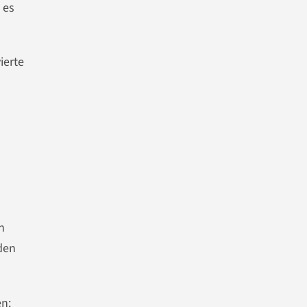
 es
ierte
n
den
en: