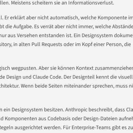
len. Meistens scheitern sie an Informationsverlust.
l. Er erklärt aber nicht automatisch, welche Komponente i
ibt die Aufgabe. Es verrät aber nicht immer, welche Abstände
l nur aus Versehen entstanden ist. Ein Designsystem dokume
itory, in alten Pull Requests oder im Kopf einer Person, die
gisch wegpusten. Aber sie können Kontext zusammenziehe
de Design und Claude Code. Der Designteil kennt die visuel
chitektur. Wenn beide Seiten miteinander sprechen, muss n
on ein Designsystem besitzen. Anthropic beschreibt, dass Cl
und Komponenten aus Codebasis oder Design-Dateien aufn
Regeln ausgerichtet werden. Für Enterprise-Teams gibt es 