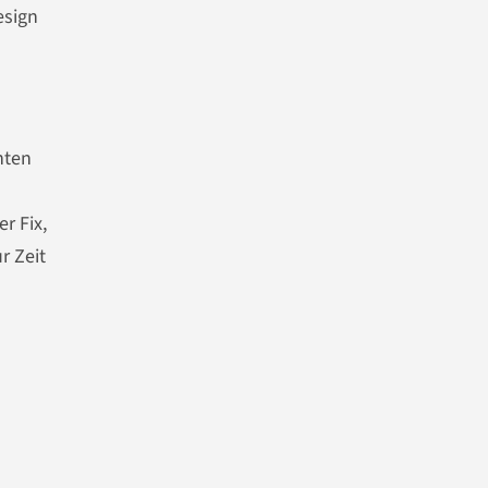
esign
nten
r Fix,
r Zeit