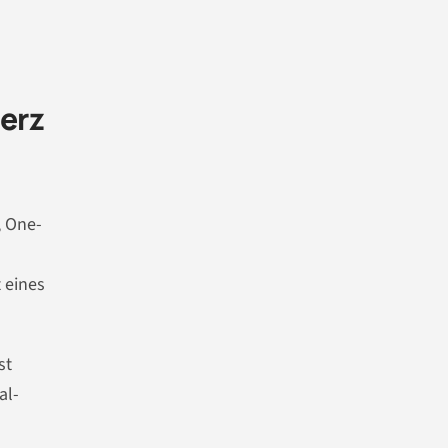
erz
, One-
 eines
est
al-