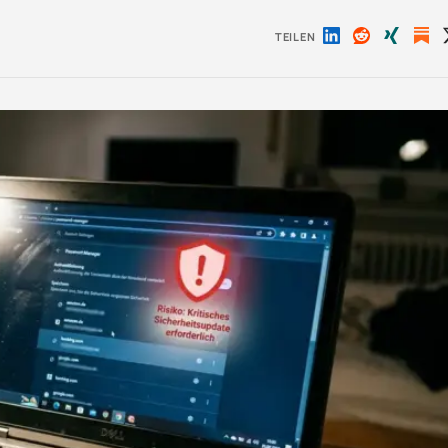
TEILEN
Auf
Auf
Auf
LinkedIn
Reddit
Xing
teilen
teilen
teilen