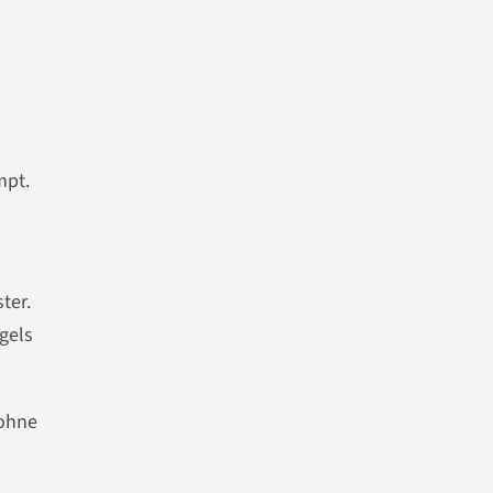
mpt.
ter.
gels
 ohne