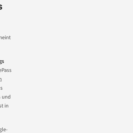
s
meint
gs
eePass
h
us
s und
t in
gle-