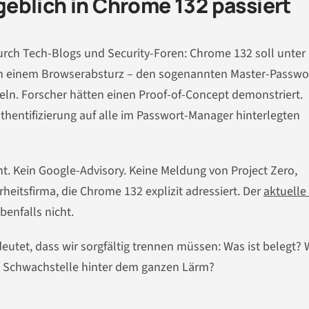
eblich in Chrome 132 passiert
durch Tech-Blogs und Security-Foren: Chrome 132 soll unter
 einem Browserabsturz – den sogenannten Master-Passwo
ln. Forscher hätten einen Proof-of-Concept demonstriert.
entifizierung auf alle im Passwort-Manager hinterlegten
cht. Kein Google-Advisory. Keine Meldung von Project Zero,
eitsfirma, die Chrome 132 explizit adressiert. Der
aktuelle
enfalls nicht.
deutet, dass wir sorgfältig trennen müssen: Was ist belegt? 
lle Schwachstelle hinter dem ganzen Lärm?