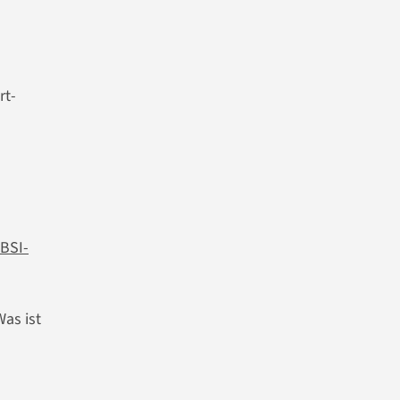
rt-
 BSI-
Was ist