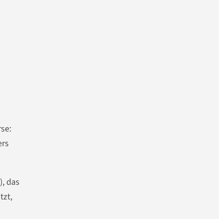
se:
ers
), das
tzt,