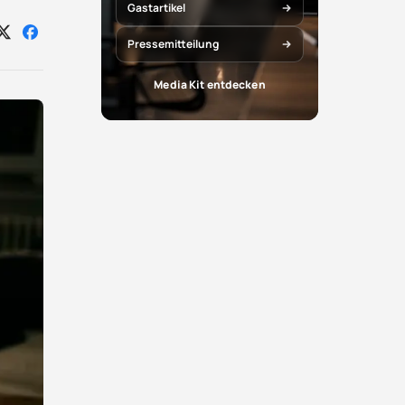
Gastartikel
Auf
Auf
Pressemitteilung
X
Facebook
teilen
teilen
Media Kit entdecken