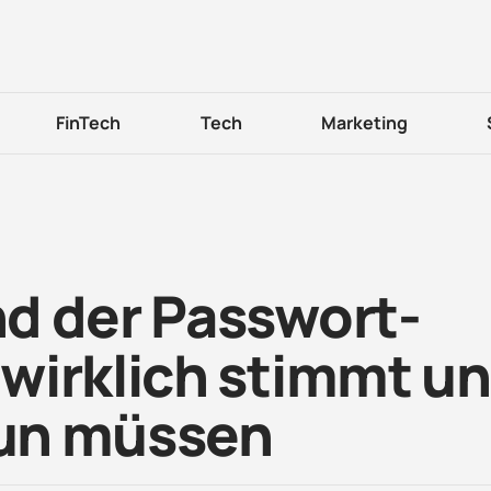
FinTech
Tech
Marketing
d der Passwort-
wirklich stimmt u
tun müssen